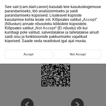
See sait (cam.start.canon) kasutab teie kasutuskogemuse
parandamiseks, töö analüüsimiseks ja saidi
parandamiseks küpsiseid. Lisateavet küpsiste
kasutamise kohta leiate
siit
. Klõpsates valikut „
Accept
“
D388-004
(Nõustun) annate nõusoleku kõikidele küpsistele.
Klõpsates valikut „
Not Accept
“ (Ei nõustu) või kui
Lisateave
kumbagi pole valitud, salvestatakse ja talletatakse ainult
saidi sisu ja funktsioonide pakkumiseks vajalikud
küpsised. Saade seda seadistust igal ajal muuta.
Teavet kaamerafunktsioonidega ühilduvate objektiivide kohta ning
kaamera lisateavet leiate järgmiselt veebisaidilt.
https://cam.start.canon/H001/
Accept
Not Accept