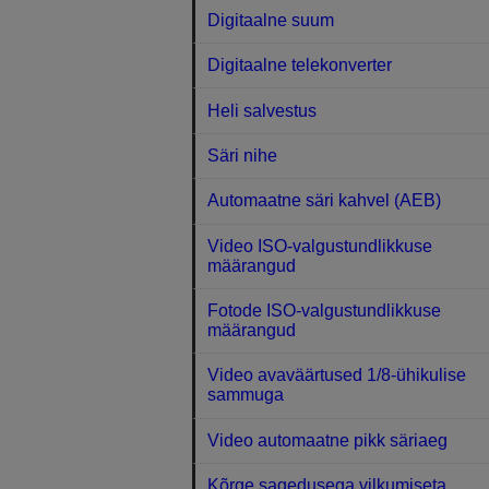
Digitaalne suum
Digitaalne telekonverter
Heli salvestus
Säri nihe
Automaatne säri kahvel (AEB)
Video ISO-valgustundlikkuse
määrangud
Fotode ISO-valgustundlikkuse
määrangud
Video avaväärtused 1/8-ühikulise
sammuga
Video automaatne pikk säriaeg
Kõrge sagedusega vilkumiseta