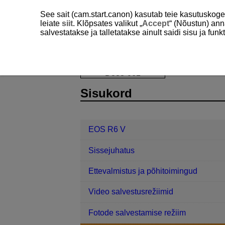
See sait (cam.start.canon) kasutab teie kasutuskog
leiate
siit
. Klõpsates valikut „
Accept
“ (Nõustun) ann
salvestatakse ja talletatakse ainult saidi sisu ja f
EOS R6 V
Võtted ja salvestamine
D388-061
Sisukord
EOS R6 V
Sissejuhatus
Ettevalmistus ja põhitoimingud
Video salvestusrežiimid
Fotode salvestamise režiim