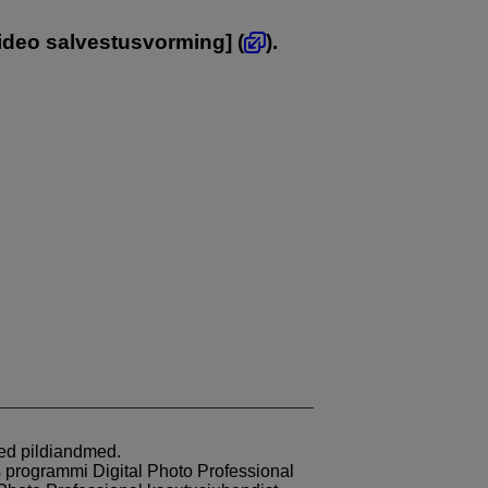
Video salvestusvorming
] (
).
sed pildiandmed.
programmi Digital Photo Professional