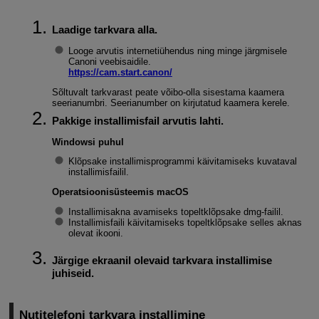
Laadige tarkvara alla.
Looge arvutis internetiühendus ning minge järgmisele
Canoni veebisaidile.
https://cam.start.canon/
Sõltuvalt tarkvarast peate võibo-olla sisestama kaamera
seerianumbri. Seerianumber on kirjutatud kaamera kerele.
Pakkige installimisfail arvutis lahti.
Windowsi puhul
Klõpsake installimisprogrammi käivitamiseks kuvataval
installimisfailil.
Operatsioonisüsteemis macOS
Installimisakna avamiseks topeltklõpsake dmg-failil.
Installimisfaili käivitamiseks topeltklõpsake selles aknas
olevat ikooni.
Järgige ekraanil olevaid tarkvara installimise
juhiseid.
Nutitelefoni tarkvara installimine