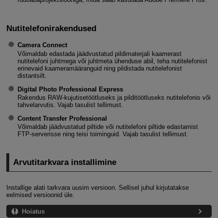
Nutitelefonirakendused
Camera Connect
Võimaldab edastada jäädvustatud pildimaterjali kaamerast
nutitelefoni juhtmega või juhtmeta ühenduse abil, teha nutitelefonist
erinevaid kaameramääranguid ning pildistada nutitelefonist
distantsilt.
Digital Photo Professional Express
Rakendus RAW-kujutisetöötluseks ja pilditöötluseks nutitelefonis või
tahvelarvutis. Vajab tasulist tellimust.
Content Transfer Professional
Võimaldab jäädvustatud piltide või nutitelefoni piltide edastamist
FTP-serverisse ning teisi toiminguid. Vajab tasulist tellimust.
Arvutitarkvara installimine
Installige alati tarkvara uusim versioon. Sellisel juhul kirjutatakse
eelmised versioonid üle.
Hoiatus