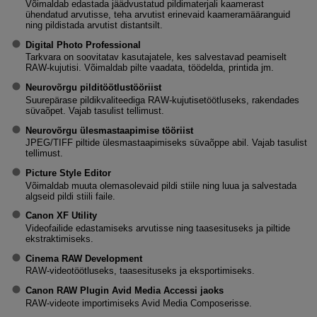
Võimaldab edastada jäädvustatud pildimaterjali kaamerast
ühendatud arvutisse, teha arvutist erinevaid kaameramääranguid
ning pildistada arvutist distantsilt.
Digital Photo Professional
Tarkvara on soovitatav kasutajatele, kes salvestavad peamiselt
RAW-kujutisi. Võimaldab pilte vaadata, töödelda, printida jm.
Neurovõrgu pilditöötlustööriist
Suurepärase pildikvaliteediga RAW-kujutisetöötluseks, rakendades
süvaõpet. Vajab tasulist tellimust.
Neurovõrgu ülesmastaapimise tööriist
JPEG/TIFF piltide ülesmastaapimiseks süvaõppe abil. Vajab tasulist
tellimust.
Picture Style Editor
Võimaldab muuta olemasolevaid pildi stiile ning luua ja salvestada
algseid pildi stiili faile.
Canon XF Utility
Videofailide edastamiseks arvutisse ning taasesituseks ja piltide
ekstraktimiseks.
Cinema RAW Development
RAW-videotöötluseks, taasesituseks ja eksportimiseks.
Canon RAW Plugin Avid Media Accessi jaoks
RAW-videote importimiseks Avid Media Composerisse.