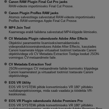
Canon RAW Plugin Final Cut Pro jaoks
RAW-videote importimiseks Final Cut Prosse.
Canon Plugin ProRes RAW jaoks
Atomos salvestitega salvestatud RAW-videote importimiseks
ProRes RAW-vormingus Apple Final Cut Prosse.
MP4 Join Tool
Kaameraga eraldi failidena salvestatud MP4-klippide liitmiseks.
CV Metadata Plugin rakendusele Adobe After Effects
Objektiivi parameetrite lisamiseks/eemaldamiseks
videoproduktsioonirakenduses Adobe After Effects, kasutades
Canoni kaamerate klippe virtuaalset tootmist toetavate Canoni
objektiividega või CV Metadata Extraction Tooliga loodud JSON-
vormingus CV-metaandmete faile.
CV Metadata Extraction Tool
JSON-vormingus CV metaandmete failide loomiseks klippidega
Canoni kaameratest ja virtuaalset tootmist toetavate Canoni
objektiividega.
EOS VR Utility
EOS VR SYSTEMi piltide konvertimiseks VR 180° piltideks
ruutlabaprojektsiooniga, mida saab vaadata ja töödelda VR-
keskkonnas.
EOS VR Plugin rakendusele Adobe Premiere Pro
EOS VR SYSTEMi piltide konvertimiseks VR 180° piltideks
ruutlabaprojektsiooniga, mida saab kasutada Adobe Premiere Pros.