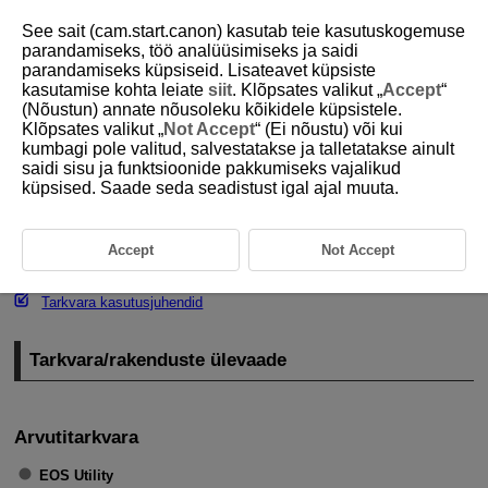
See sait (cam.start.canon) kasutab teie kasutuskogemuse
parandamiseks, töö analüüsimiseks ja saidi
parandamiseks küpsiseid. Lisateavet küpsiste
kasutamise kohta leiate
siit
. Klõpsates valikut „
Accept
“
D388-014
(Nõustun) annate nõusoleku kõikidele küpsistele.
Klõpsates valikut „
Not Accept
“ (Ei nõustu) või kui
Tarkvara/rakendused
kumbagi pole valitud, salvestatakse ja talletatakse ainult
saidi sisu ja funktsioonide pakkumiseks vajalikud
küpsised. Saade seda seadistust igal ajal muuta.
Tarkvara/rakenduste ülevaade
Arvutitarkvara installimine
Accept
Not Accept
Nutitelefoni tarkvara installimine
Tarkvara kasutusjuhendid
Tarkvara/rakenduste ülevaade
Arvutitarkvara
EOS Utility