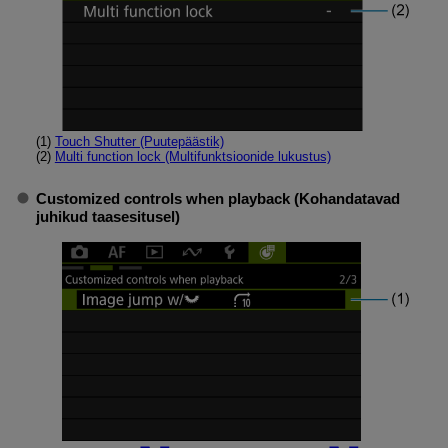
(1)
Touch Shutter (Puutepäästik)
(2)
Multi function lock (Multifunktsioonide lukustus)
Customized controls when playback (Kohandatavad
juhikud taasesitusel)