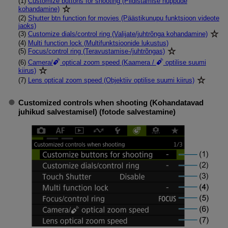
(1)
Customize buttons for shooting (Pildistamise nuppude
kohandamine)
(2)
Shutter btn function for movies (Päästikunupu funktsioon videote
jaoks)
(3)
Customize dials/control ring (Valijate/juhtrõnga kohandamine)
(4)
Multi function lock (Multifunktsioonide lukustus)
(5)
Focus/control ring (Teravustamise-/juhtrõngas)
(6)
Camera/
optical zoom speed (Kaamera /
optilise suumi
kiirus)
(7)
Lens optical zoom speed (Objektiiv optilise suumi kiirus)
Customized controls when shooting (Kohandatavad
juhikud salvestamisel)
(fotode salvestamine)