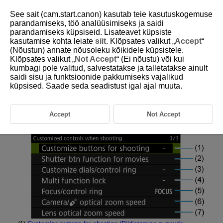
See sait (cam.start.canon) kasutab teie kasutuskogemuse
parandamiseks, töö analüüsimiseks ja saidi
parandamiseks küpsiseid. Lisateavet küpsiste
kasutamise kohta leiate
siit
. Klõpsates valikut „
Accept
“
D375-212
(Nõustun) annate nõusoleku kõikidele küpsistele.
Klõpsates valikut „
Not Accept
“ (Ei nõustu) või kui
Vahelehtede menüüd: juhtimise
kumbagi pole valitud, salvestatakse ja talletatakse ainult
kohandamine
saidi sisu ja funktsioonide pakkumiseks vajalikud
küpsised. Saade seda seadistust igal ajal muuta.
Customized controls when shooting (Kohandatavad
juhikud salvestamisel)
(video salvestamine)
Accept
Not Accept