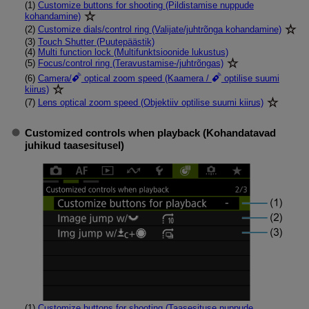
(1)
Customize buttons for shooting (Pildistamise nuppude
kohandamine)
(2)
Customize dials/control ring (Valijate/juhtrõnga kohandamine)
(3)
Touch Shutter (Puutepäästik)
(4)
Multi function lock (Multifunktsioonide lukustus)
(5)
Focus/control ring (Teravustamise-/juhtrõngas)
(6)
Camera/
optical zoom speed (Kaamera /
optilise suumi
kiirus)
(7)
Lens optical zoom speed (Objektiiv optilise suumi kiirus)
Customized controls when playback (Kohandatavad
juhikud taasesitusel)
(1)
Customize buttons for shooting (Taasesituse nuppude