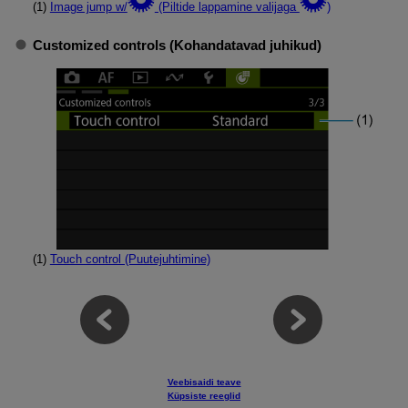
(1)
Image jump w/
(Piltide lappamine valijaga
)
Customized controls (Kohandatavad juhikud)
(1)
Touch control (Puutejuhtimine)
Veebisaidi teave
Küpsiste reeglid