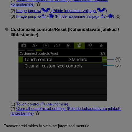
kohandamine)
(2)
Image jump w/
(Piltide lappamine valijaga
)
(3)
Image jump w/
+
(Piltide lappamine valijaga
+
)
Customized controls
/
Reset (Kohandatavate juhikud /
lähtestamine)
(1)
Touch control (Puutejuhtimine)
(2)
Clear all customized settings (Kõikide kohandatavate juhikute
lähtestamine)
Tavavõtterežiimides kuvatakse järgmised menüüd.