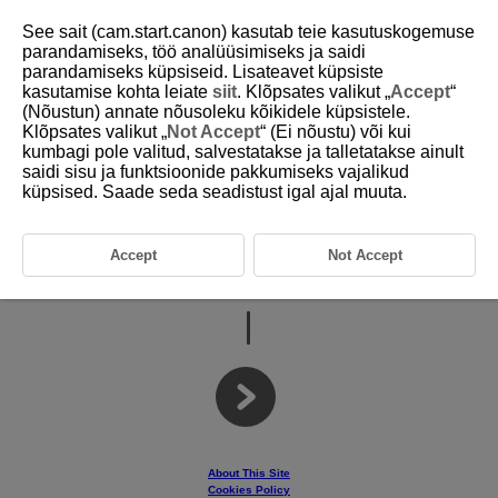
See sait (cam.start.canon) kasutab teie kasutuskogemuse
parandamiseks, töö analüüsimiseks ja saidi
parandamiseks küpsiseid. Lisateavet küpsiste
kasutamise kohta leiate
siit
. Klõpsates valikut „
Accept
“
D403-001
(Nõustun) annate nõusoleku kõikidele küpsistele.
Klõpsates valikut „
Not Accept
“ (Ei nõustu) või kui
kumbagi pole valitud, salvestatakse ja talletatakse ainult
saidi sisu ja funktsioonide pakkumiseks vajalikud
Wireless Remote Control
küpsised. Saade seda seadistust igal ajal muuta.
Accept
Not Accept
Advanced User Guide
About This Site
Cookies Policy