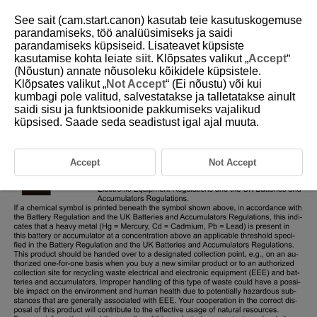
See sait (cam.start.canon) kasutab teie kasutuskogemuse
parandamiseks, töö analüüsimiseks ja saidi
parandamiseks küpsiseid. Lisateavet küpsiste
kasutamise kohta leiate
siit
. Klõpsates valikut „
Accept
“
D412-014
(Nõustun) annate nõusoleku kõikidele küpsistele.
Klõpsates valikut „
Not Accept
“ (Ei nõustu) või kui
Regulations
kumbagi pole valitud, salvestatakse ja talletatakse ainult
saidi sisu ja funktsioonide pakkumiseks vajalikud
küpsised. Saade seda seadistust igal ajal muuta.
Accept
Not Accept