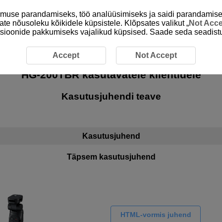
emuse parandamiseks, töö analüüsimiseks ja saidi parandamise
ate nõusoleku kõikidele küpsistele. Klõpsates valikut „
Not Acc
unktsioonide pakkumiseks vajalikud küpsised. Saade seda seadistu
Accept
Not Accept
HG-200TBR
kasutavatele klientidele
Kasutusjuhendi teave
Kasutusjuhend
Täpsem kasutusjuhend
HTML-vormis juhend