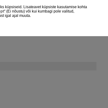
ks küpsiseid. Lisateavet küpsiste kasutamise kohta
-- Vali piirkond/riik --
Eestikeelne
ept
“ (Ei nõustu) või kui kumbagi pole valitud,
st igal ajal muuta.