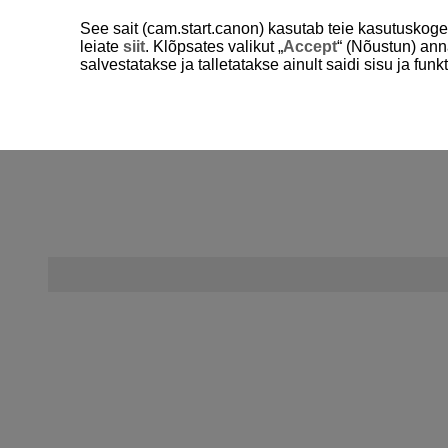
See sait (cam.start.canon) kasutab teie kasutuskog
leiate
siit
. Klõpsates valikut „
Accept
“ (Nõustun) ann
salvestatakse ja talletatakse ainult saidi sisu ja f