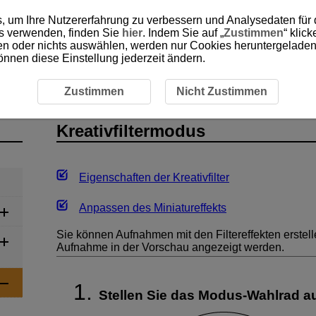
, um Ihre Nutzererfahrung zu verbessern und Analysedaten für
es verwenden, finden Sie
hier
. Indem Sie auf „
Zustimmen
“ klic
ken oder nichts auswählen, werden nur Cookies heruntergeladen 
önnen diese Einstellung jederzeit ändern.
tivfiltermodus
Zustimmen
Nicht Zustimmen
Kreativfiltermodus
Eigenschaften der Kreativfilter
Anpassen des Miniatureffekts
Sie können Aufnahmen mit den Filtereffekten erstelle
Aufnahme in der Vorschau angezeigt werden.
Stellen Sie das Modus-Wahlrad a