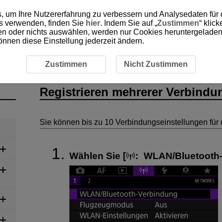
, um Ihre Nutzererfahrung zu verbessern und Analysedaten für
es verwenden, finden Sie
hier
. Indem Sie auf „
Zustimmen
“ klic
ken oder nichts auswählen, werden nur Cookies heruntergeladen 
önnen diese Einstellung jederzeit ändern.
egistrieren mehrerer Verbindungseinstellungen
Zustimmen
Nicht Zustimmen
Registrieren mehrerer Verbindu
Sie können bis zu 10 Verbindungseinstellungen für 
Wählen Sie [
:
WLAN/Bluetooth