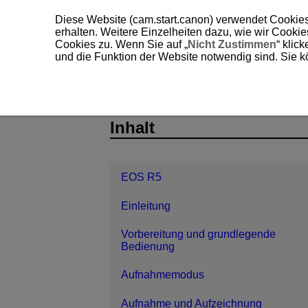
Diese Website (cam.start.canon) verwendet Cookies
erhalten. Weitere Einzelheiten dazu, wie wir Cooki
Cookies zu. Wenn Sie auf „
Nicht Zustimmen
“ klic
und die Funktion der Website notwendig sind. Sie k
EOS R5
Wireless-Funktionen
R
D090-152
Inhalt
EOS R5
Einleitung
Vorbereitung und grundlegende
Bedienung
Aufnahmemodus
Aufnahme und Aufzeichnung