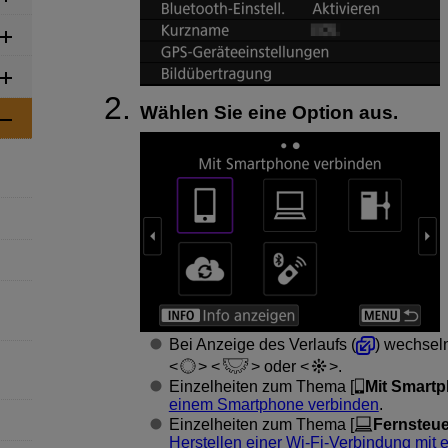
Wählen Sie eine Option aus.
Bei Anzeige des Verlaufs (
) wechsel
oder
.
Einzelheiten zum Thema [
Mit Smart
einem Smartphone verbinden
.
Einzelheiten zum Thema [
Fernsteue
Herstellen einer
Wi-Fi
-Verbindung mit