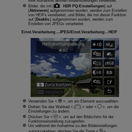
ihrer Aufnahme aktiven Bildeinstellungen verwendet.
Bilder, die mit [
:
HDR PQ-Einstellungen
] auf
[
Aktivieren
] aufgenommen wurden, werden zum Erstellen
von HEIFs verarbeitet, und Bilder, die mit dieser Funktion
auf [
Deaktiv.
] aufgenommen wurden, werden zum
Erstellen von JPEGs verarbeitet.
Einst.Verarbeitung→JPEG
/
Einst.Verarbeitung→HEIF
Verwenden Sie
, um ein Element auszuwählen.
Drehen Sie das Wahlrad
oder
, um die
Einstellungen zu ändern.
Drücken Sie
, um auf den Bildschirm für die
Funktionseinstellung zuzugreifen.
Um während der Aufnahme zu den Bildeinstellungen
zurückzukehren, drücken Sie die Taste
.