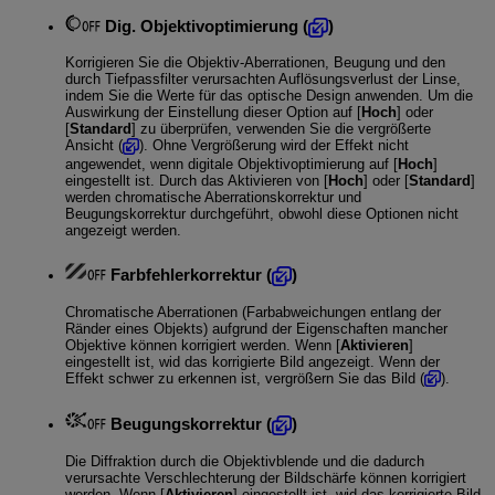
Dig. Objektivoptimierung
(
)
Korrigieren Sie die Objektiv-Aberrationen, Beugung und den
durch Tiefpassfilter verursachten Auflösungsverlust der Linse,
indem Sie die Werte für das optische Design anwenden. Um die
Auswirkung der Einstellung dieser Option auf [
Hoch
] oder
[
Standard
] zu überprüfen, verwenden Sie die vergrößerte
Ansicht (
). Ohne Vergrößerung wird der Effekt nicht
angewendet, wenn digitale Objektivoptimierung auf [
Hoch
]
eingestellt ist. Durch das Aktivieren von [
Hoch
] oder [
Standard
]
werden chromatische Aberrationskorrektur und
Beugungskorrektur durchgeführt, obwohl diese Optionen nicht
angezeigt werden.
Farbfehlerkorrektur
(
)
Chromatische Aberrationen (Farbabweichungen entlang der
Ränder eines Objekts) aufgrund der Eigenschaften mancher
Objektive können korrigiert werden. Wenn [
Aktivieren
]
eingestellt ist, wid das korrigierte Bild angezeigt. Wenn der
Effekt schwer zu erkennen ist, vergrößern Sie das Bild (
).
Beugungskorrektur
(
)
Die Diffraktion durch die Objektivblende und die dadurch
verursachte Verschlechterung der Bildschärfe können korrigiert
werden. Wenn [
Aktivieren
] eingestellt ist, wid das korrigierte Bild