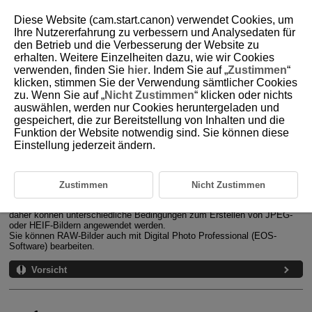
Diese Website (cam.start.canon) verwendet Cookies, um
Ihre Nutzererfahrung zu verbessern und Analysedaten für
den Betrieb und die Verbesserung der Website zu
erhalten. Weitere Einzelheiten dazu, wie wir Cookies
D090-126
verwenden, finden Sie
hier
. Indem Sie auf „
Zustimmen
“
klicken, stimmen Sie der Verwendung sämtlicher Cookies
RAW-Bearbeitung (RAW/DPRAW)
zu. Wenn Sie auf „
Nicht Zustimmen
“ klicken oder nichts
auswählen, werden nur Cookies heruntergeladen und
gespeichert, die zur Bereitstellung von Inhalten und die
Vergrößerte Ansicht
Funktion der Website notwendig sind. Sie können diese
Einstellung jederzeit ändern.
Bildbearbeitung mit festgelegten Seitenverhältnissen
RAW-Bildbearbeitungsoptionen
Zustimmen
Nicht Zustimmen
Sie können
oder
-Bilder mit der Kamera verarbeiten, um
JPEG- oder HEIF-Bilder zu erstellen. RAW-Bilder sind nicht betroffen,
daher können unterschiedliche Bedingungen zum Erstellen von JPEG-
oder HEIF-Bildern angewendet werden.
Sie können RAW-Bilder auch mit Digital Photo Professional (EOS-
Software) bearbeiten.
Vorsicht