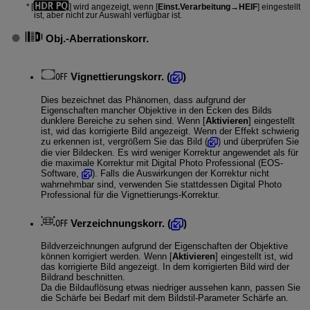
[
] wird angezeigt, wenn [
Einst.Verarbeitung→HEIF
] eingestellt
ist, aber nicht zur Auswahl verfügbar ist.
Obj.-Aberrationskorr.
Vignettierungskorr.
(
)
Dies bezeichnet das Phänomen, dass aufgrund der
Eigenschaften mancher Objektive in den Ecken des Bilds
dunklere Bereiche zu sehen sind. Wenn [
Aktivieren
] eingestellt
ist, wid das korrigierte Bild angezeigt. Wenn der Effekt schwierig
zu erkennen ist, vergrößern Sie das Bild (
) und überprüfen Sie
die vier Bildecken. Es wird weniger Korrektur angewendet als für
die maximale Korrektur mit Digital Photo Professional (EOS-
Software,
). Falls die Auswirkungen der Korrektur nicht
wahrnehmbar sind, verwenden Sie stattdessen Digital Photo
Professional für die Vignettierungs-Korrektur.
Verzeichnungskorr.
(
)
Bildverzeichnungen aufgrund der Eigenschaften der Objektive
können korrigiert werden. Wenn [
Aktivieren
] eingestellt ist, wid
das korrigierte Bild angezeigt. In dem korrigierten Bild wird der
Bildrand beschnitten.
Da die Bildauflösung etwas niedriger aussehen kann, passen Sie
die Schärfe bei Bedarf mit dem Bildstil-Parameter Schärfe an.