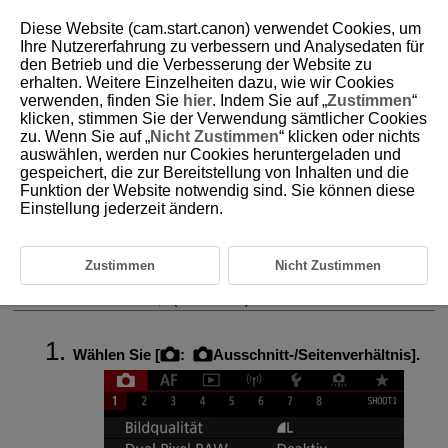
Diese Website (cam.start.canon) verwendet Cookies, um
Ihre Nutzererfahrung zu verbessern und Analysedaten für
den Betrieb und die Verbesserung der Website zu
erhalten. Weitere Einzelheiten dazu, wie wir Cookies
D090-039
verwenden, finden Sie
hier
. Indem Sie auf „
Zustimmen
“
klicken, stimmen Sie der Verwendung sämtlicher Cookies
Ausschnitt-/Seitenverhältnis für
zu. Wenn Sie auf „
Nicht Zustimmen
“ klicken oder nichts
Einzelbild
auswählen, werden nur Cookies heruntergeladen und
gespeichert, die zur Bereitstellung von Inhalten und die
Funktion der Website notwendig sind. Sie können diese
Bei RF oder EF Objektiven werden Bilder normalerweise mit einer
Einstellung jederzeit ändern.
Sensorgröße von ca. 36,0 mm × 24,0 mm aufgenommen
(Vollformataufnahme), aber mit der Aufnahmefunktion „Bildausschnitt“
können Sie nur die Bildmitte um das 1,6-fache (
APS-C
size) vergrößern.
So als würden Sie ein Teleobjektiv verwenden. Außerdem können Sie
Zustimmen
Nicht Zustimmen
vor der Aufnahme nach Bedarf das Seitenverhältnis festlegen.
RF-S
und
EF-S
Objektive erfassen einen Bereich von 3:2 in der Mitte mit einem
Zuschnittfaktor von ca. 1,6 (
APS-C
size).
Wählen Sie [
:
Ausschnitt-/Seitenverhältnis
].