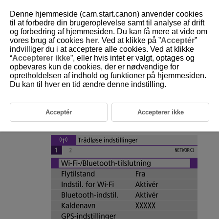
Denne hjemmeside (cam.start.canon) anvender cookies
til at forbedre din brugeroplevelse samt til analyse af drift
og forbedring af hjemmesiden. Du kan få mere at vide om
vores brug af cookies
her
. Ved at klikke på ”
Acceptér
”
D101-159
indvilliger du i at acceptere alle cookies. Ved at klikke
“
Accepterer ikke
”, eller hvis intet er valgt, optages og
Ændring eller sletning af
opbevares kun de cookies, der er nødvendige for
tilslutningsindstillinger
opretholdelsen af indhold og funktioner på hjemmesiden.
Du kan til hver en tid ændre denne indstilling.
Hvis du vil ændre eller slette tilslutningsindstillingerne, skal du først
afbryde
Wi-Fi
-forbindelsen.
Acceptér
Accepterer ikke
Vælg [
:
Wi-Fi-/Bluetooth-tilslutning
].