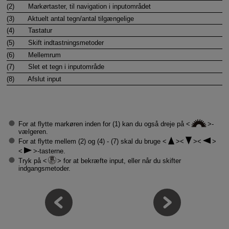
(2)
Markørtaster, til navigation i inputområdet
(3)
Aktuelt antal tegn/antal tilgængelige
(4)
Tastatur
(5)
Skift indtastningsmetoder
(6)
Mellemrum
(7)
Slet et tegn i inputområde
(8)
Afslut input
For at flytte markøren inden for (1) kan du også dreje på
-
vælgeren.
For at flytte mellem (2) og (4) - (7) skal du bruge
-tasterne.
Tryk på
for at bekræfte input, eller når du skifter
indgangsmetoder.