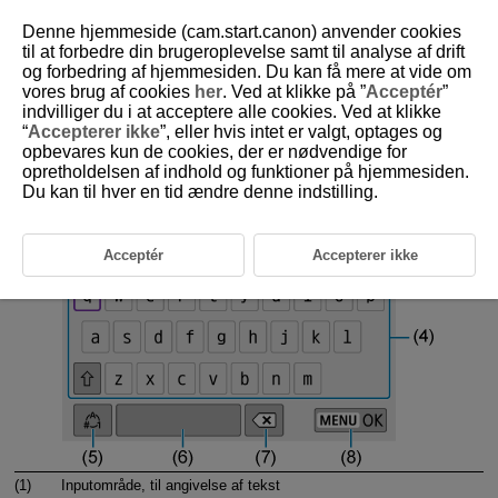
Denne hjemmeside (cam.start.canon) anvender cookies
til at forbedre din brugeroplevelse samt til analyse af drift
og forbedring af hjemmesiden. Du kan få mere at vide om
vores brug af cookies
her
. Ved at klikke på ”
Acceptér
”
D101-162
indvilliger du i at acceptere alle cookies. Ved at klikke
“
Accepterer ikke
”, eller hvis intet er valgt, optages og
Betjening af virtuelt tastatur
opbevares kun de cookies, der er nødvendige for
opretholdelsen af indhold og funktioner på hjemmesiden.
Du kan til hver en tid ændre denne indstilling.
Acceptér
Accepterer ikke
(1)
Inputområde, til angivelse af tekst