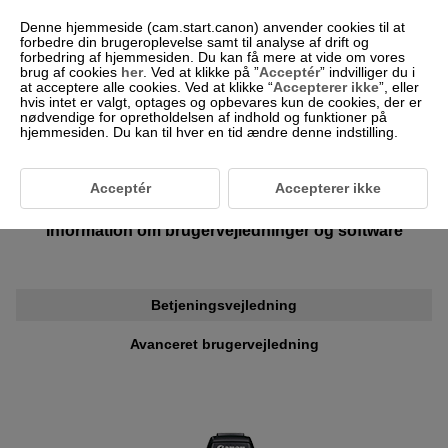
Denne hjemmeside (cam.start.canon) anvender cookies til at
forbedre din brugeroplevelse samt til analyse af drift og
forbedring af hjemmesiden. Du kan få mere at vide om vores
brug af cookies
her
. Ved at klikke på ”
Acceptér
” indvilliger du i
-- Vælg område/land --
Dansk
at acceptere alle cookies. Ved at klikke “
Accepterer ikke
”, eller
hvis intet er valgt, optages og opbevares kun de cookies, der er
nødvendige for opretholdelsen af indhold og funktioner på
hjemmesiden. Du kan til hver en tid ændre denne indstilling.
For kunder, der anvender
Acceptér
Accepterer ikke
EOS Kiss M2/EOS M50 Mark II
Information om brugervejledninger og software
Betjeningsvejledning
Avanceret brugervejledning