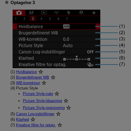
Optagelse 3
(1)
Hvidbalance
(2)
Brugerdefineret WB
(3)
WB-korrektion
(4)
Picture Style
Picture Style-valg
Picture Style-tilpasning
Picture Style-registrering
(5)
Canon Log-indstillinger
(6)
Klarhed
(7)
Kreative filtre for optag.