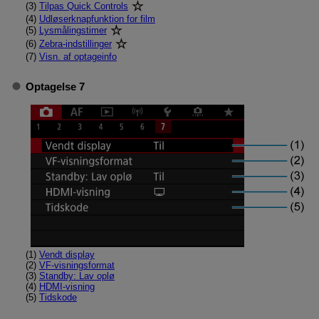
(3)
Tilpas Quick Controls
(4)
Udløserknapfunktion for film
(5)
Lysmålingstimer
(6)
Zebra-indstillinger
(7)
Visn. af optageinfo
Optagelse 7
(1)
Vendt display
(2)
VF-visningsformat
(3)
Standby: Lav oplø
(4)
HDMI-visning
(5)
Tidskode