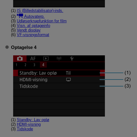
(1)
IS (Billedstabilisator)-inds.
(2)
Autovaterp.
(3)
Udløserknapfunktion for film
(4)
Visn. af optageinfo
(5)
Vendt display
(6)
VF-visningsformat
Optagelse 4
(1)
Standby: Lav oplø
(2)
HDMI-visning
(3)
Tidskode