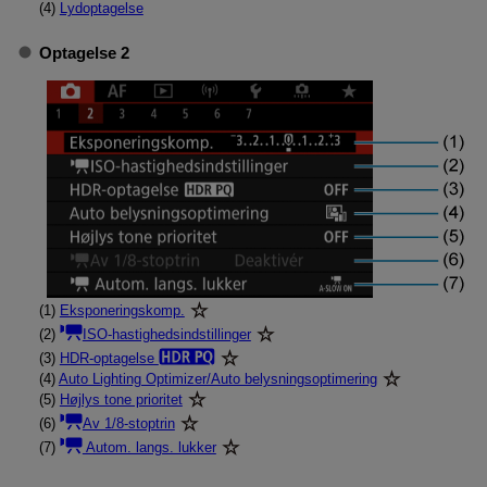
(4)
Lydoptagelse
Optagelse 2
(1)
Eksponeringskomp.
(2)
ISO-hastighedsindstillinger
(3)
HDR-optagelse
(4)
Auto Lighting Optimizer/Auto belysningsoptimering
(5)
Højlys tone prioritet
(6)
Av 1/8-stoptrin
(7)
Autom. langs. lukker