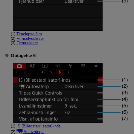
(1)
Timelapse-film
(2)
Filmselvudløser
(3)
Fjernudløser
Optagelse 6
(1)
IS (Billedstabilisator)-inds.
(2)
Autovaterp.