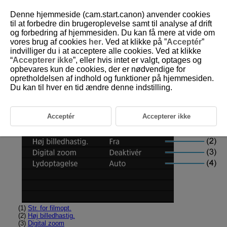
Denne hjemmeside (cam.start.canon) anvender cookies
til at forbedre din brugeroplevelse samt til analyse af drift
og forbedring af hjemmesiden. Du kan få mere at vide om
vores brug af cookies
her
. Ved at klikke på ”
Acceptér
”
D180-103
indvilliger du i at acceptere alle cookies. Ved at klikke
“
Accepterer ikke
”, eller hvis intet er valgt, optages og
Fanemenuer: Filmoptagelse
opbevares kun de cookies, der er nødvendige for
opretholdelsen af indhold og funktioner på hjemmesiden.
Du kan til hver en tid ændre denne indstilling.
Optagelse 1
Acceptér
Accepterer ikke
(1)
Str. for filmopt.
(2)
Høj billedhastig.
(3)
Digital zoom