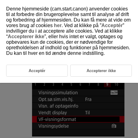
Denne hjemmeside (cam.start.canon) anvender cookies
til at forbedre din brugeroplevelse samt til analyse af drift
og forbedring af hjemmesiden. Du kan få mere at vide om
vores brug af cookies
her
. Ved at klikke på ”
Acceptér
”
D180-099
indvilliger du i at acceptere alle cookies. Ved at klikke
“
Accepterer ikke
”, eller hvis intet er valgt, optages og
Søgevisningsformat
opbevares kun de cookies, der er nødvendige for
opretholdelsen af indhold og funktioner på hjemmesiden.
Du kan til hver en tid ændre denne indstilling.
Du kan vælge, hvordan oplysningerne vises i søgeren.
Vælg [
:
VF-visningsformat
].
Acceptér
Accepterer ikke