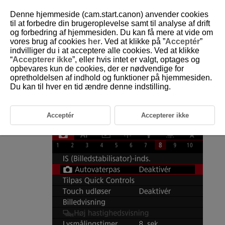
Denne hjemmeside (cam.start.canon) anvender cookies
til at forbedre din brugeroplevelse samt til analyse af drift
og forbedring af hjemmesiden. Du kan få mere at vide om
vores brug af cookies
her
. Ved at klikke på ”
Acceptér
”
D180-089
indvilliger du i at acceptere alle cookies. Ved at klikke
“
Accepterer ikke
”, eller hvis intet er valgt, optages og
Autoniveau
opbevares kun de cookies, der er nødvendige for
opretholdelsen af indhold og funktioner på hjemmesiden.
Du kan til hver en tid ændre denne indstilling.
Autoniveau medvirker til at holde billederne lige. Funktionen anvendes
også ved lodret optagelse.
Acceptér
Accepterer ikke
Vælg [
:
Autovaterpas
].