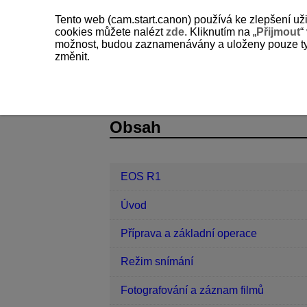
Tento web (cam.start.canon) používá ke zlepšení už
cookies můžete nalézt
zde
. Kliknutím na „
Přijmout
“
možnost, budou zaznamenávány a uloženy pouze ty so
změnit.
EOS R1
Komunikační funkce
D310-163
Obsah
EOS R1
Úvod
Příprava a základní operace
Režim snímání
Fotografování a záznam filmů