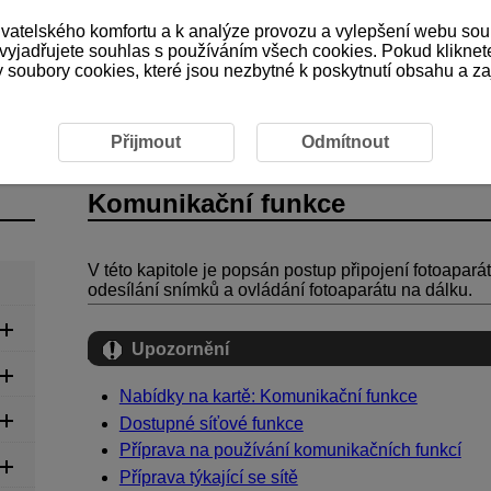
ivatelského komfortu a k analýze provozu a vylepšení webu sou
 vyjadřujete souhlas s používáním všech cookies. Pokud kliknet
ubory cookies, které jsou nezbytné k poskytnutí obsahu a zaji
Přijmout
Odmítnout
Komunikační funkce
V této kapitole je popsán postup připojení fotoapar
odesílání snímků a ovládání fotoaparátu na dálku.
Upozornění
Nabídky na kartě: Komunikační funkce
Dostupné síťové funkce
Příprava na používání komunikačních funkcí
Příprava týkající se sítě