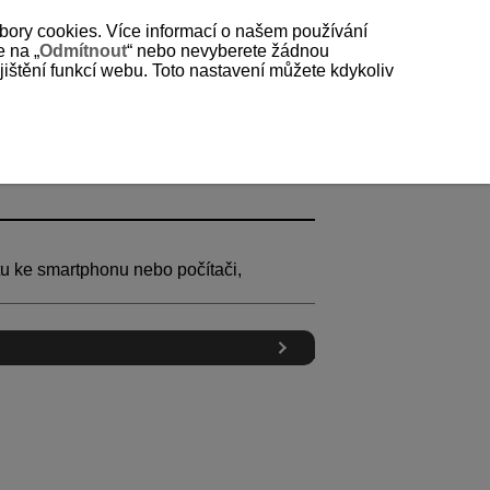
bory cookies. Více informací o našem používání
e na „
Odmítnout
“ nebo nevyberete žádnou
štění funkcí webu. Toto nastavení můžete kdykoliv
átu ke smartphonu nebo počítači,