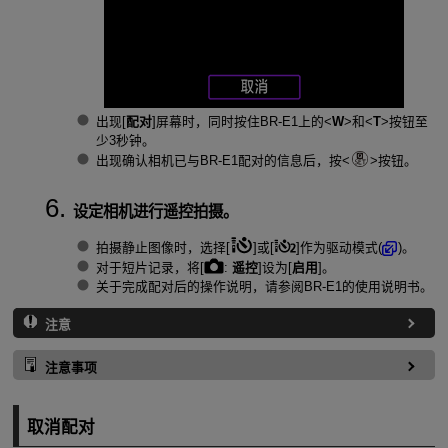
出现[
配对
]屏幕时，同时按住
BR-E1
上的
W
和
T
按钮至
少3秒钟。
出现确认相机已与
BR-E1
配对的信息后，按
按钮。
设定相机进行遥控拍摄。
拍摄静止图像时，选择[
]或[
]作为驱动模式(
)。
对于短片记录，将[
:
遥控
]设为[
启用
]。
关于完成配对后的操作说明，请参阅
BR-E1
的使用说明书。
注意
注意事项
取消配对