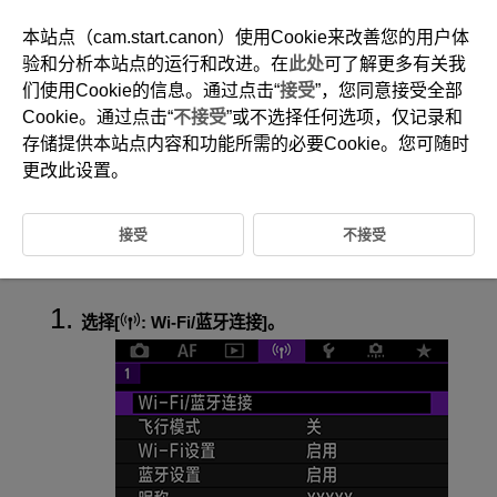
本站点（cam.start.canon）使用Cookie来改善您的用户体
验和分析本站点的运行和改进。在
此处
可了解更多有关我
们使用Cookie的信息。通过点击“
接受
”，您同意接受全部
D180-180
Cookie。通过点击“
不接受
”或不选择任何选项，仅记录和
连接到无线遥控器
存储提供本站点内容和功能所需的必要Cookie。您可随时
更改此设置。
取消配对
接受
不接受
本相机也可以通过蓝牙连接到无线遥控器
BR-E1
(另售，
)，以进行遥控
拍摄。
选择[
:
Wi-Fi/蓝牙连接
]。