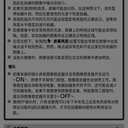
因此在拍摄的图像中噪点会较少。
如果光源(照明)改变，屏幕可能会闪烁。在这种情况下，请先暂
停拍摄片刻，然后在要使用的光源下恢复拍摄。
将相机指向不同的方向可能会短暂影响亮度的正确显示。请等到
亮度水平稳定后进行拍摄。
如果图像中有非常明亮的光源，屏幕上的明亮区域可能会显得较
暗。但是，实际拍摄的图像将会正确显示明亮区域。
在低光照下，较亮的[
:
屏幕亮度
]设置可能会导致在图像中出现
噪点或不规则色彩。然而，噪点或异常色彩不会记录在所拍摄的
图像上。
当放大图像时，图像锐度可能显得比在实际图像中更加明显。
镜头
如果安装的镜头具有图像稳定器并且将图像稳定器开关设为
，即使不半按快门按钮，图像稳定器也会始终工作。图
像稳定器会消耗电池电量，根据拍摄条件的不同，还可能会减少
可拍摄张数。如果不需要使用图像稳定器，例如使用三脚架时，
建议将图像稳定器开关置于
。
使用EF镜头时，只有当使用2011年下半年及之后发布的具有对焦
预设功能的(超)远摄镜头时，才可在拍摄期间使用对焦预设功
能。