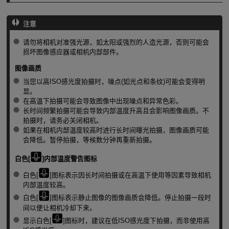
注意
请勿将相机对准强光源，如太阳或强烈的人造光源，否则可能会
损坏图像感应器或相机内部部件。
图像画质
当您以高ISO感光度拍摄时，噪点(如光点和条纹)可能会变得明
显。
在高温下拍摄可能会导致图像中出现噪点和异常色彩。
长时间频繁拍摄可能会导致内部温度升高且会影响图像画质。不
拍摄时，请务必关闭相机。
如果在相机内部温度较高时进行长时间曝光拍摄，图像画质可能
会降低。暂停拍摄，等候数分钟再重新拍摄。
白色[
]内部温度警告图标
白色[
]图标表示因长时间拍摄或在高温下使用等因素导致相机
内部温度较高。
白色[
]图标表示静止图像的图像画质会降低。停止拍摄一段时
间以便让相机冷却下来。
显示白色[
]图标时，建议在低ISO感光度下拍摄，而非使用高