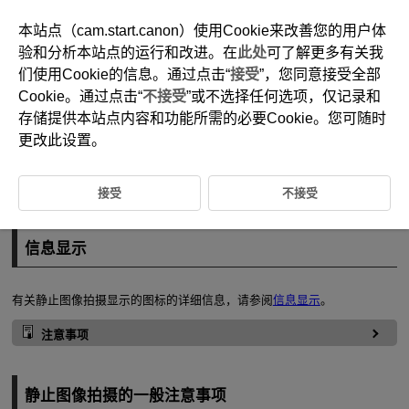
本站点（cam.start.canon）使用Cookie来改善您的用户体
验和分析本站点的运行和改进。在
此处
可了解更多有关我
们使用Cookie的信息。通过点击“
接受
”，您同意接受全部
D180-101
Cookie。通过点击“
不接受
”或不选择任何选项，仅记录和
常规静止图像拍摄
存储提供本站点内容和功能所需的必要Cookie。您可随时
更改此设置。
信息显示
接受
不接受
静止图像拍摄的一般注意事项
信息显示
有关静止图像拍摄显示的图标的详细信息，请参阅
信息显示
。
注意事项
静止图像拍摄的一般注意事项