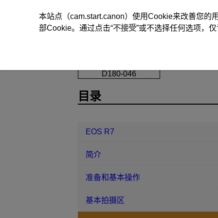
本站点（cam.start.canon）使用Cookie来
部Cookie。通过点击“
不接受
”或不选择任何选项，仅
EOS R7
创意拍摄区
P：程序自
D180-046
目录
EOS R7
简介
准备和基本操作
基本拍摄区