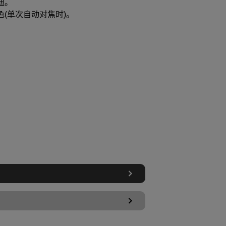
钮。
(单次自动对焦时)。
。