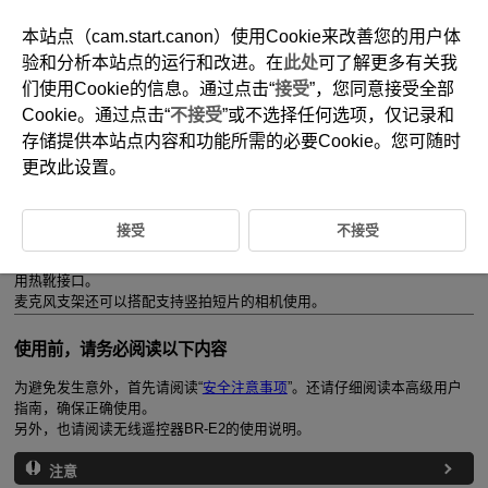
本站点（cam.start.canon）使用Cookie来改善您的用户体
验和分析本站点的运行和改进。在
此处
可了解更多有关我
们使用Cookie的信息。通过点击“
接受
”，您同意接受全部
D412-002
Cookie。通过点击“
不接受
”或不选择任何选项，仅记录和
简介
存储提供本站点内容和功能所需的必要Cookie。您可随时
更改此设置。
三脚架手柄
HG-200TBR
是一款手持握柄，安装无线遥控器
BR-E2
使用，可
边操作相机边进行拍摄。
接受
不接受
可以将握柄部分的左右脚架展开作为三脚架使用。通过附带的麦克风支
架，可以将外接麦克风，例如立体声麦克风(另售)等安装至相机，无需使
用热靴接口。
麦克风支架还可以搭配支持竖拍短片的相机使用。
使用前，请务必阅读以下内容
为避免发生意外，首先请阅读“
安全注意事项
”。还请仔细阅读本高级用户
指南，确保正确使用。
另外，也请阅读无线遥控器
BR-E2
的使用说明。
注意