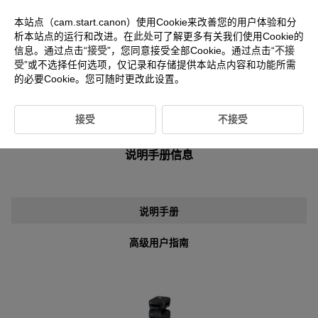
本站点（cam.start.canon）使用Cookie来改善您的用户体验和分
析本站点的运行和改进。在
此处
可了解更多有关我们使用Cookie的
信息。通过点击“
接受
”，您同意接受全部Cookie。通过点击“
不接
-- 选择地区/国家 --
中文(简体字)
受
”或不选择任何选项，仅记录和存储提供本站点内容和功能所需
的必要Cookie。您可随时更改此设置。
接受
不接受
对于使用
HG-200TBR
的客户
说明手册信息
说明手册
高级用户指南