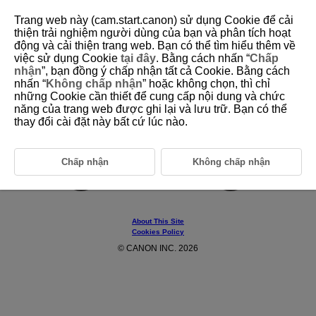
Trang web này (cam.start.canon) sử dụng Cookie để cải
thiện trải nghiệm người dùng của bạn và phân tích hoạt
động và cải thiện trang web. Bạn có thể tìm hiểu thêm về
việc sử dụng Cookie
tại đây
. Bằng cách nhấn “
Chấp
D348-005
nhận
”, bạn đồng ý chấp nhận tất cả Cookie. Bằng cách
nhấn “
Không chấp nhận
” hoặc không chọn, thì chỉ
Preparation
những Cookie cần thiết để cung cấp nội dung và chức
năng của trang web được ghi lại và lưu trữ. Bạn có thể
thay đổi cài đặt này bất cứ lúc nào.
Device Preparation
Chấp nhận
Không chấp nhận
About This Site
Cookies Policy
© CANON INC. 2026