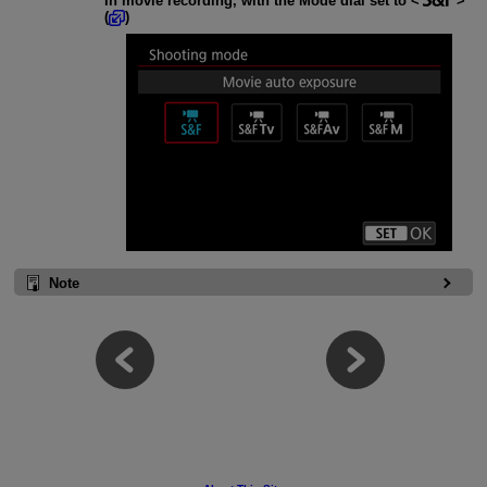
In movie recording, with the Mode dial set to
(
)
Note