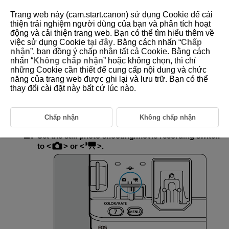
Trang web này (cam.start.canon) sử dụng Cookie để cải
thiện trải nghiệm người dùng của bạn và phân tích hoạt
động và cải thiện trang web. Bạn có thể tìm hiểu thêm về
việc sử dụng Cookie
tại đây
. Bằng cách nhấn “
Chấp
D388-059
nhận
”, bạn đồng ý chấp nhận tất cả Cookie. Bằng cách
nhấn “
Không chấp nhận
” hoặc không chọn, thì chỉ
Shooting/Recording Mode
những Cookie cần thiết để cung cấp nội dung và chức
năng của trang web được ghi lại và lưu trữ. Bạn có thể
thay đổi cài đặt này bất cứ lúc nào.
With the Mode dial set to
(for still photos or movies) or
(for movies), you can select the most fitting scene or mode for
the shooting situation.
Chấp nhận
Không chấp nhận
Set the still photo shooting/movie recording switch
to
or
.