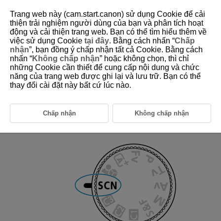
Trang web này (cam.start.canon) sử dụng Cookie để cải
thiện trải nghiệm người dùng của bạn và phân tích hoạt
động và cải thiện trang web. Bạn có thể tìm hiểu thêm về
việc sử dụng Cookie
tại đây
. Bằng cách nhấn “
Chấp
D388-032
nhận
”, bạn đồng ý chấp nhận tất cả Cookie. Bằng cách
nhấn “
Không chấp nhận
” hoặc không chọn, thì chỉ
SCN: Special Scene Movie
những Cookie cần thiết để cung cấp nội dung và chức
năng của trang web được ghi lại và lưu trữ. Bạn có thể
thay đổi cài đặt này bất cứ lúc nào.
The camera automatically chooses suitable settings when you select a
recording mode for your subject or scene.
*
stands for Special Scene.
Chấp nhận
Không chấp nhận
Set the Mode dial to
.