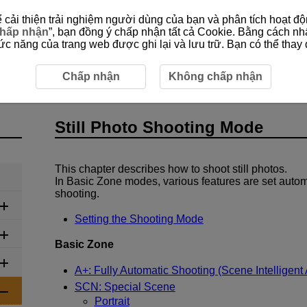
cải thiện trải nghiệm người dùng của bạn và phân tích hoạt độn
hấp nhận
”, bạn đồng ý chấp nhận tất cả Cookie. Bằng cách nh
 năng của trang web được ghi lại và lưu trữ. Bạn có thể thay đ
e
Chấp nhận
Không chấp nhận
Still Photo Shooting Mode
This chapter describes how to shoot still photos.
In Basic Zone modes, various features are set automa
shooting.
Setting the Shooting Mode
Basic Zone
A+: Fully Automatic Shooting (Scene Intelligent 
SCN: Special Scene
Portrait