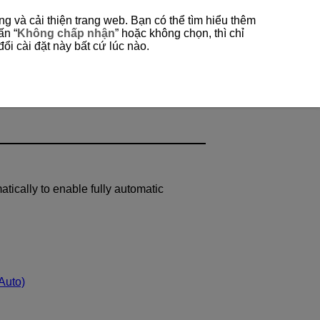
g và cải thiện trang web. Bạn có thể tìm hiểu thêm
ấn “
Không chấp nhận
” hoặc không chọn, thì chỉ
ổi cài đặt này bất cứ lúc nào.
tically to enable fully automatic
Auto)