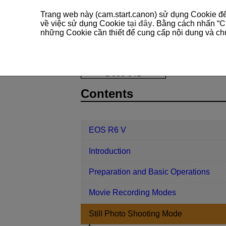
Trang web này (cam.start.canon) sử dụng Cookie để 
về việc sử dụng Cookie
tại đây
. Bằng cách nhấn “
C
những Cookie cần thiết để cung cấp nội dung và chức
EOS R6 V
Still Photo Shooting Mod
D388-041
Contents
EOS R6 V
Introduction
Preparation and Basic Operations
Movie Recording Modes
Still Photo Shooting Mode