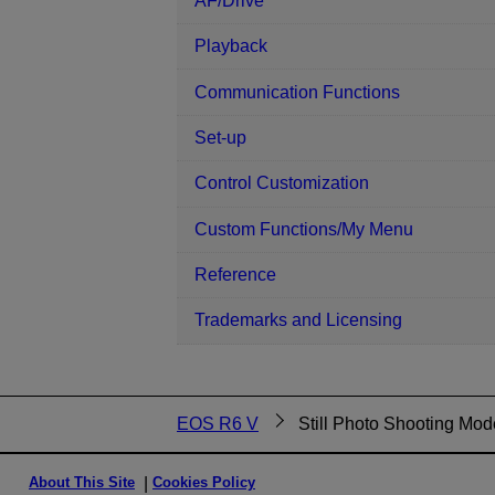
AF/Drive
Playback
Communication Functions
Set-up
Control Customization
Custom Functions/My Menu
Reference
Trademarks and Licensing
EOS R6 V
Still Photo Shooting Mod
About This Site
Cookies Policy