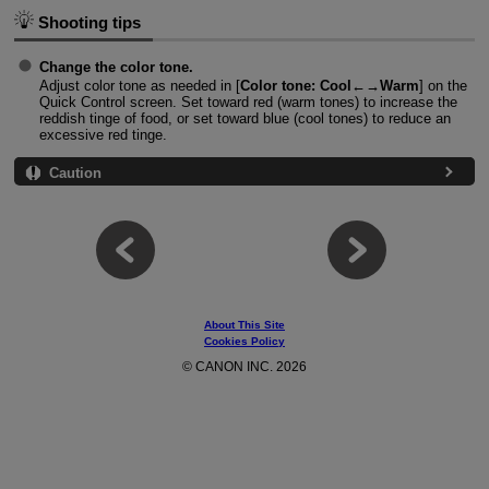
Shooting tips
Change the color tone.
Adjust color tone as needed in [
Color tone: Cool←→Warm
] on the
Quick Control screen. Set toward red (warm tones) to increase the
reddish tinge of food, or set toward blue (cool tones) to reduce an
excessive red tinge.
Caution
About This Site
Cookies Policy
© CANON INC. 2026