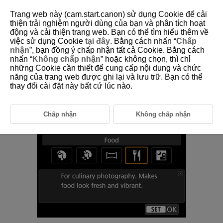
Trang web này (cam.start.canon) sử dụng Cookie để cải
thiện trải nghiệm người dùng của bạn và phân tích hoạt
động và cải thiện trang web. Bạn có thể tìm hiểu thêm về
việc sử dụng Cookie
tại đây
. Bằng cách nhấn “
Chấp
D388-048
nhận
”, bạn đồng ý chấp nhận tất cả Cookie. Bằng cách
nhấn “
Không chấp nhận
” hoặc không chọn, thì chỉ
Food
những Cookie cần thiết để cung cấp nội dung và chức
năng của trang web được ghi lại và lưu trữ. Bạn có thể
thay đổi cài đặt này bất cứ lúc nào.
Use [
] (
Food
) for culinary photography. The photo will look bright and
appetizing. Also reduces the reddish tinge from tungsten lights or similar
light sources.
Chấp nhận
Không chấp nhận