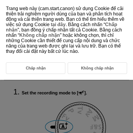
Trang web này (cam.start.canon) sử dụng Cookie để cải
thiện trải nghiệm người dùng của bạn và phân tích hoạt
động và cải thiện trang web. Bạn có thể tìm hiểu thêm về
việc sử dụng Cookie
tại đây
. Bằng cách nhấn “
Chấp
D388-030
nhận
”, bạn đồng ý chấp nhận tất cả Cookie. Bằng cách
nhấn “
Không chấp nhận
” hoặc không chọn, thì chỉ
A+: Fully Automatic Recording
những Cookie cần thiết để cung cấp nội dung và chức
(Scene Intelligent Auto)
năng của trang web được ghi lại và lưu trữ. Bạn có thể
thay đổi cài đặt này bất cứ lúc nào.
Scene Icons
The camera detects the type of scene and sets all settings accordingly.
Chấp nhận
Không chấp nhận
The detected scene type is indicated in the upper left of the screen. For
icon details, see
Scene Icons
.
Set the recording mode to [
].