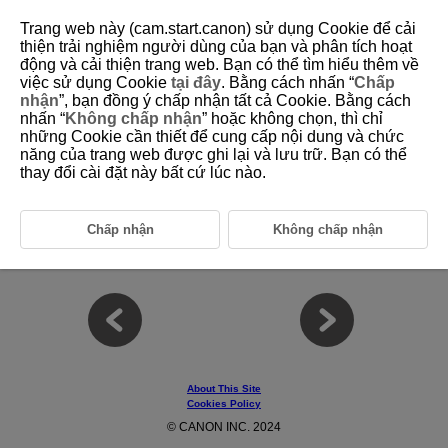
Trang web này (cam.start.canon) sử dụng Cookie để cải
thiện trải nghiệm người dùng của bạn và phân tích hoạt
động và cải thiện trang web. Bạn có thể tìm hiểu thêm về
4 Action Priority
việc sử dụng Cookie
tại đây
. Bằng cách nhấn “
Chấp
nhận
”, bạn đồng ý chấp nhận tất cả Cookie. Bằng cách
nhấn “
Không chấp nhận
” hoặc không chọn, thì chỉ
This chapter covers the action priority function, which recognizes people
những Cookie cần thiết để cung cấp nội dung và chức
performing actions unique to four sports (soccer, basketball, volleyball,
năng của trang web được ghi lại và lưu trữ. Bạn có thể
american football), and prioritizes them as the main subject.
thay đổi cài đặt này bất cứ lúc nào.
4-1 Action Priority Overview
4-2 Action Priority Setting Instructions
Chấp nhận
Không chấp nhận
4-3 Action Priority Basic Operations
4-4 Usage Examples and Recommended Settings by Scene
About This Site
Cookies Policy
© CANON INC. 2024