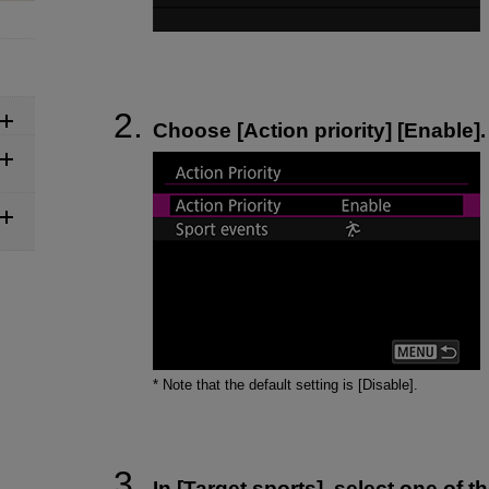
Choose [Action priority] [Enable].
* Note that the default setting is [Disable].
In [Target sports], select one of t