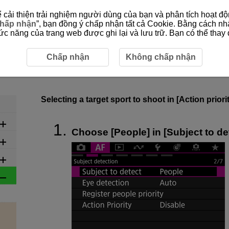
cải thiện trải nghiệm người dùng của bạn và phân tích hoạt độn
hấp nhận
”, bạn đồng ý chấp nhận tất cả Cookie. Bằng cách nh
 năng của trang web được ghi lại và lưu trữ. Bạn có thể thay đ
4-2 Action Priority Setting Instructions
Chấp nhận
Không chấp nhận
4-2 Action Priority Setting Instr
Selecting a target sport to shoot in [Action priori
Choose [People] in [Subject to det