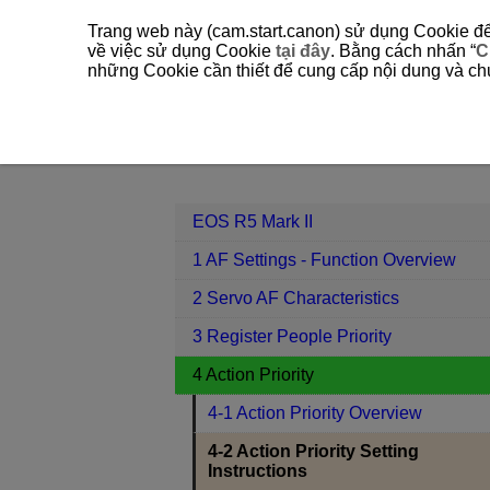
Trang web này (cam.start.canon) sử dụng Cookie để 
về việc sử dụng Cookie
tại đây
. Bằng cách nhấn “
C
những Cookie cần thiết để cung cấp nội dung và chức
EOS R5 Mark II
4 Action Priority
Contents
EOS R5 Mark II
1 AF Settings - Function Overview
2 Servo AF Characteristics
3 Register People Priority
4 Action Priority
4-1 Action Priority Overview
4-2 Action Priority Setting
Instructions