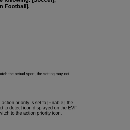
n Football].
match the actual sport, the setting may not
ction priority is set to [Enable], the
ct to detect icon displayed on the EVF
witch to the action priority icon.