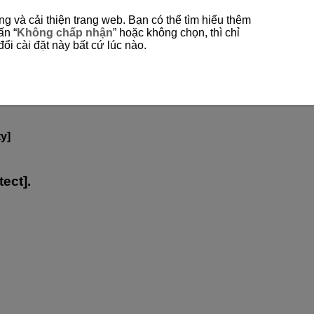
g và cải thiện trang web. Bạn có thể tìm hiểu thêm
ấn “
Không chấp nhận
” hoặc không chọn, thì chỉ
ổi cài đặt này bất cứ lúc nào.
uctions
ty]
ect].