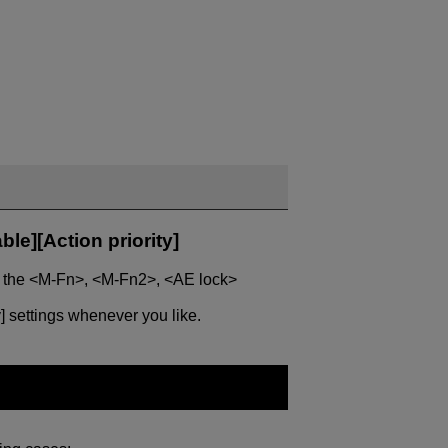
le][Action priority]
e the <M-Fn>, <M-Fn2>, <AE lock>
y] settings whenever you like.