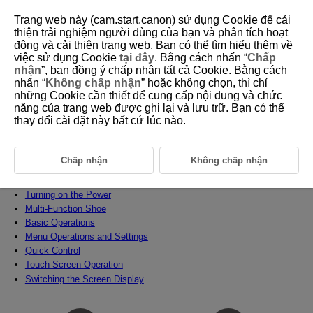
Trang web này (cam.start.canon) sử dụng Cookie để cải
thiện trải nghiệm người dùng của bạn và phân tích hoạt
động và cải thiện trang web. Bạn có thể tìm hiểu thêm về
việc sử dụng Cookie
tại đây
. Bằng cách nhấn “
Chấp
D292-014
nhận
”, bạn đồng ý chấp nhận tất cả Cookie. Bằng cách
nhấn “
Không chấp nhận
” hoặc không chọn, thì chỉ
Preparation and Basic Operations
những Cookie cần thiết để cung cấp nội dung và chức
năng của trang web được ghi lại và lưu trữ. Bạn có thể
thay đổi cài đặt này bất cứ lúc nào.
This chapter describes preparatory steps before you start shooting and
the basic camera operations.
Charging the Battery
Chấp nhận
Không chấp nhận
Inserting/Removing the Battery and Card
Using the Screen
Turning on the Power
Multi-Function Shoe
Basic Operations
Menu Operations and Settings
Quick Control
Touch-Screen Operation
Switching the Screen Display