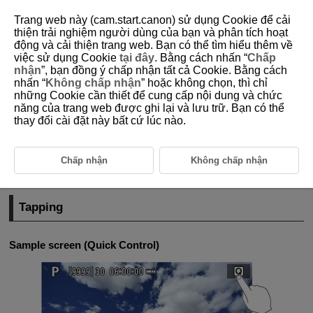
Trang web này (cam.start.canon) sử dụng Cookie để cải
thiện trải nghiệm người dùng của bạn và phân tích hoạt
động và cải thiện trang web. Bạn có thể tìm hiểu thêm về
việc sử dụng Cookie
tại đây
. Bằng cách nhấn “
Chấp
D292-023
nhận
”, bạn đồng ý chấp nhận tất cả Cookie. Bằng cách
nhấn “
Không chấp nhận
” hoặc không chọn, thì chỉ
Touch-Screen Operation
những Cookie cần thiết để cung cấp nội dung và chức
năng của trang web được ghi lại và lưu trữ. Bạn có thể
thay đổi cài đặt này bất cứ lúc nào.
Tapping
Dragging
Chấp nhận
Không chấp nhận
Shooting with the Touch Shutter
Tapping
Sample screen (Quick Control)