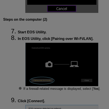
Steps on the computer (2)
Start EOS Utility.
In EOS Utility, click [
Pairing over Wi-Fi/LAN
].
If a firewall-related message is displayed, select [
Yes
].
Click [
Connect
].