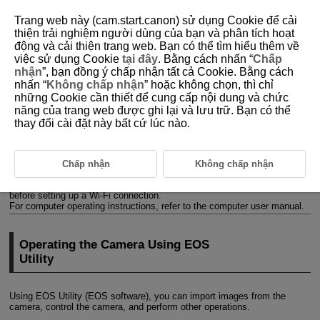
Trang web này (cam.start.canon) sử dụng Cookie để cải
thiện trải nghiệm người dùng của bạn và phân tích hoạt
động và cải thiện trang web. Bạn có thể tìm hiểu thêm về
việc sử dụng Cookie
tại đây
. Bằng cách nhấn “
Chấp
D180-175
nhận
”, bạn đồng ý chấp nhận tất cả Cookie. Bằng cách
nhấn “
Không chấp nhận
” hoặc không chọn, thì chỉ
Connecting to a Computer via
những Cookie cần thiết để cung cấp nội dung và chức
Wi-Fi
năng của trang web được ghi lại và lưu trữ. Bạn có thể
thay đổi cài đặt này bất cứ lúc nào.
Operating the Camera Using EOS Utility
This section describes how to connect the camera to a computer via
Chấp nhận
Không chấp nhận
Wi-Fi
and perform camera operations using EOS software or other
dedicated software. Install the latest version of software on the computer
before setting up a
Wi-Fi
connection.
For computer operating instructions, refer to the computer user manual.
Operating the Camera Using EOS
Utility
Using EOS Utility (EOS software), you can import images from the
camera, control the camera, and perform other operations.