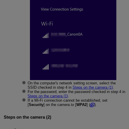
On the computer's network setting screen, select the
SSID checked in step 4 in
Steps on the camera (1)
.
For the password, enter the password checked in step 4 in
Steps on the camera (1)
.
If a
Wi-Fi
connection cannot be established, set
[
Security
] on the camera to [
WPA2
] (
).
Steps on the camera (2)