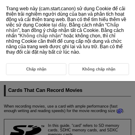
Trang web này (cam.start.canon) sử dụng Cookie để cải
thiện trải nghiệm người dùng của bạn và phân tích hoạt
động và cải thiện trang web. Bạn có thể tìm hiểu thêm về
việc sử dụng Cookie
tại đây
. Bằng cách nhấn “
Chấp
D180-008
nhận
”, bạn đồng ý chấp nhận tất cả Cookie. Bằng cách
nhấn “
Không chấp nhận
” hoặc không chọn, thì chỉ
Compatible Cards
những Cookie cần thiết để cung cấp nội dung và chức
năng của trang web được ghi lại và lưu trữ. Bạn có thể
thay đổi cài đặt này bất cứ lúc nào.
The following cards can be used with the camera regardless of capacity.
If the card is new or was previously formatted (initialized) by
another camera or computer, format the card with this camera
(
).
Chấp nhận
Không chấp nhận
SD/SDHC/SDXC memory cards
UHS-II
and
UHS-I
cards compatible
Cards That Can Record Movies
When recording movies, use a card with ample performance (fast
enough writing and reading speeds) for the movie recording size (
).
In this guide, “card” refers to SD memory
cards, SDHC memory cards, and SDXC
memory cards.