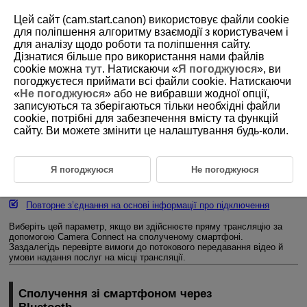
Цей сайт (cam.start.canon) використовує файли cookie
для поліпшення алгоритму взаємодії з користувачем і
для аналізу щодо роботи та поліпшення сайту.
Дізнатися більше про використання нами файлів
D375-168
cookie можна
тут
. Натискаючи «
Я погоджуюся
», ви
погоджуєтеся приймати всі файли cookie. Натискаючи
Трансляція через Camera
«
Не погоджуюся
» або не вибравши жодної опції,
Connect
записуються та зберігаються тільки необхідні файли
cookie, потрібні для забезпечення вмісту та функцій
сайту. Ви можете змінити це налаштування будь-коли.
Сполучення зі смартфоном через Bluetooth
Налаштування трансляції
Я погоджуюся
Не погоджуюся
Змінення або видалення пристроїв для підключення
Повторне з’єднання на основі інформації про підключення
Виберіть цей параметр, якщо ви здійснюєте пряму трансляцію за
допомогою Camera Connect на сполученому смартфоні.
Заздалегідь перевірте вимоги до потокового передавання відео й
умови надання послуг на місці трансляції.
Сполучення зі смартфоном через