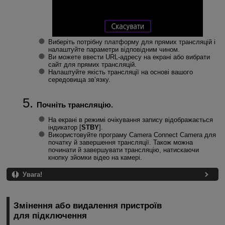
Виберіть потрібну платформу для прямих трансляцій і
налаштуйте параметри відповідним чином.
Ви можете ввести URL-адресу на екрані або вибрати
сайт для прямих трансляцій.
Налаштуйте якість трансляції на основі вашого
середовища зв’язку.
Почніть трансляцію.
На екрані в режимі очікування запису відображається
індикатор [
STBY
].
Використовуйте програму Camera Connect Camera для
початку й завершення трансляції. Також можна
починати й завершувати трансляцію, натискаючи
кнопку зйомки відео на камері.
Увага!
Змінення або видалення пристроїв
для підключення