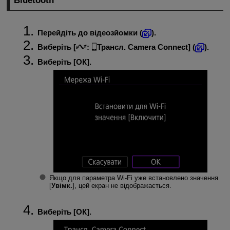
Bluetooth
Перейдіть до відеозйомки (
).
Виберіть [
:
Трансл. Camera Connect
] (
).
Виберіть [
ОК
].
Якщо для параметра Wi-Fi уже встановлено значення
[
Увімк.
], цей екран не відображається.
Виберіть [
ОК
].