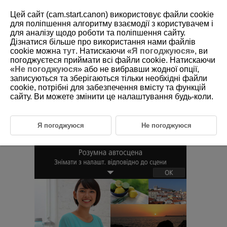
Цей сайт (cam.start.canon) використовує файли cookie
для поліпшення алгоритму взаємодії з користувачем і
для аналізу щодо роботи та поліпшення сайту.
Дізнатися більше про використання нами файлів
D180-027
cookie можна
тут
. Натискаючи «
Я погоджуюся
», ви
погоджуєтеся приймати всі файли cookie. Натискаючи
Основна зона
«
Не погоджуюся
» або не вибравши жодної опції,
записуються та зберігаються тільки необхідні файли
cookie, потрібні для забезпечення вмісту та функцій
У цьому розділі описано, як користуватися режимами основної зони
диска вибору режиму, щоб отримати найкращі результати.
сайту. Ви можете змінити це налаштування будь-коли.
Режими основної зони дають можливість просто наводити камеру на
об’єкт і знімати, а налаштування всіх параметрів відбувається
автоматично.
Я погоджуюся
Не погоджуюся