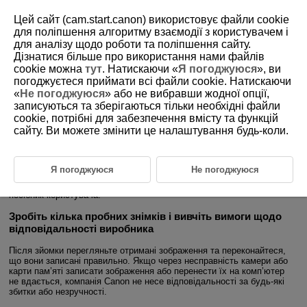
Цей сайт (cam.start.canon) використовує файли cookie
для поліпшення алгоритму взаємодії з користувачем і
для аналізу щодо роботи та поліпшення сайту.
Дізнатися більше про використання нами файлів
D180-002
cookie можна
тут
. Натискаючи «
Я погоджуюся
», ви
погоджуєтеся приймати всі файли cookie. Натискаючи
Вступ
«
Не погоджуюся
» або не вибравши жодної опції,
записуються та зберігаються тільки необхідні файли
cookie, потрібні для забезпечення вмісту та функцій
Перш ніж почати користуватися фотокамерою, уважно
сайту. Ви можете змінити це налаштування будь-коли.
прочитайте цю інструкцію
Щоб уникнути проблем під час зйомки й отримати якісні знімки,
ознайомтеся спочатку з розділами
Правила техніки безпеки
та
Я погоджуюся
Не погоджуюся
Заходи безпеки під час використання
. Для правильного
користування камерою також уважно прочитайте цей детальний
посібник користувача.
Зробіть кілька пробних знімків і вивчіть вимоги щодо
відповідальності виробника
Після зйомки перегляньте отримані зображення та переконайтеся,
що вони записані правильно. Якщо через несправність камери або
карти пам’яті записати зображення або перенести їх на комп’ютер
не вдається, компанія Canon не несе відповідальності за будь-які
збитки або незручності.