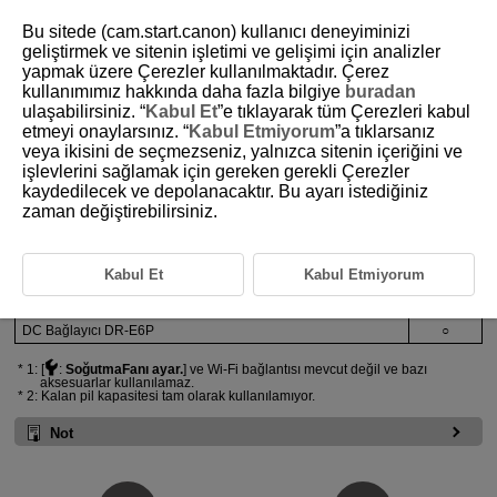
Bu sitede (cam.start.canon) kullanıcı deneyiminizi
geliştirmek ve sitenin işletimi ve gelişimi için analizler
yapmak üzere Çerezler kullanılmaktadır. Çerez
kullanımımız hakkında daha fazla bilgiye
buradan
D388-009
ulaşabilirsiniz. “
Kabul Et
”e tıklayarak tüm Çerezleri kabul
etmeyi onaylarsınız. “
Kabul Etmiyorum
”a tıklarsanız
Pil Paketleri ve Güç Aksesuarlarını
veya ikisini de seçmezseniz, yalnızca sitenin içeriğini ve
Çalıştırma
işlevlerini sağlamak için gereken gerekli Çerezler
kaydedilecek ve depolanacaktır. Bu ayarı istediğiniz
zaman değiştirebilirsiniz.
○: Tam işlevli △: Kısmi işlevli ×: Uyumlu değil
Pil Paketi
LP-E6P
○
Kabul Et
Kabul Etmiyorum
1
2
Pil Paketi
LP-E6NH
/
LP-E6N
△*
*
Pil Paketi
LP-E6
, DC Bağlayıcı
DR-E6
×
DC Bağlayıcı
DR-E6P
○
1: [
:
SoğutmaFanı ayar.
] ve
Wi-Fi
bağlantısı mevcut değil ve bazı
aksesuarlar kullanılamaz.
2: Kalan pil kapasitesi tam olarak kullanılamıyor.
Not