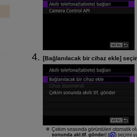
[
Bağlanılacak bir cihaz ekle
] seçi
Çekim sırasında görüntüleri otomatik olar
sonunda akl.tlf. gönder
] (
) seçimi y