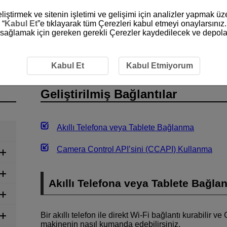
liştirmek ve sitenin işletimi ve gelişimi için analizler yapmak ü
 “
Kabul Et
”e tıklayarak tüm Çerezleri kabul etmeyi onaylarsınız.
ni sağlamak için gereken gerekli Çerezler kaydedilecek ve depola
tirilmiş Bağlantılar
Kabul Et
Kabul Etmiyorum
Geliştirilmiş Bağlantılar
Akıllı Telefona veya Tablete Bağlanma
Camera Control API’sini (CCAPI) Kullanma
Akıllı Telefona veya Tablete Bağl
Bir akıllı telefon ile direkt Wi-Fi bağlantı kurabilir
makinenin nasıl kumanda edebilirsiniz.