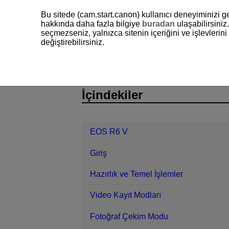
Bu sitede (cam.start.canon) kullanıcı deneyiminizi ge
hakkında daha fazla bilgiye
buradan
ulaşabilirsiniz.
seçmezseniz, yalnızca sitenin içeriğini ve işlevleri
değiştirebilirsiniz.
EOS R6 V
İletişim İşlevleri
Geliş
D388-180
İçindekiler
EOS R6 V
Giriş
Hazırlık ve Temel İşlemler
Video Kayıt Modları
Fotoğraf Çekim Modu