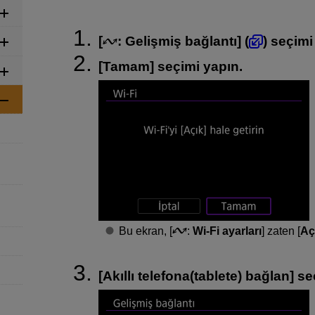
[
:
Gelişmiş bağlantı
] (
) seçimi
[
Tamam
] seçimi yapın.
Bu ekran, [
:
Wi-Fi ayarları
] zaten [
Aç
[
Akıllı telefona(tablete) bağlan
] se