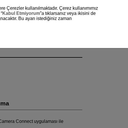
zere Çerezler kullanılmaktadır. Çerez kullanımımız
 “
Kabul Etmiyorum
”a tıklarsanız veya ikisini de
nacaktır. Bu ayarı istediğiniz zaman
anma
 ve Camera Connect uygulaması ile