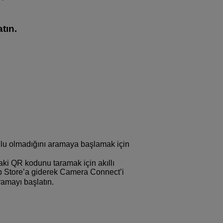
tın.
ulu olmadığını aramaya başlamak için
ki QR kodunu taramak için akıllı
p Store’a giderek Camera Connect’i
amayı başlatın.