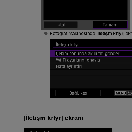
Fotoğraf makinesinde [
İletişm krlyr
] ek
[
İletişm krlyr
] ekranı