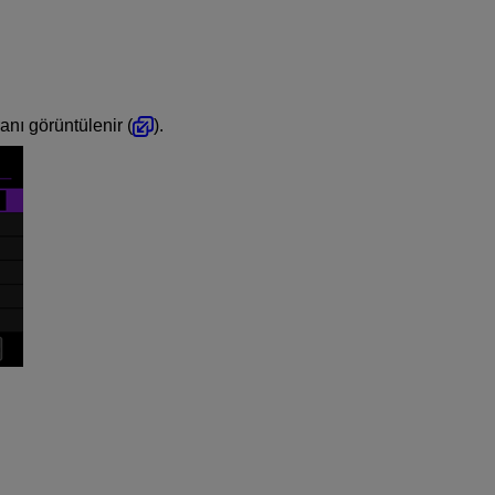
ranı görüntülenir (
).