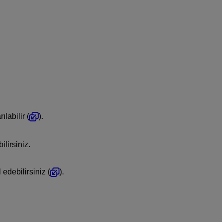
ılabilir (
).
ilirsiniz.
 edebilirsiniz (
).