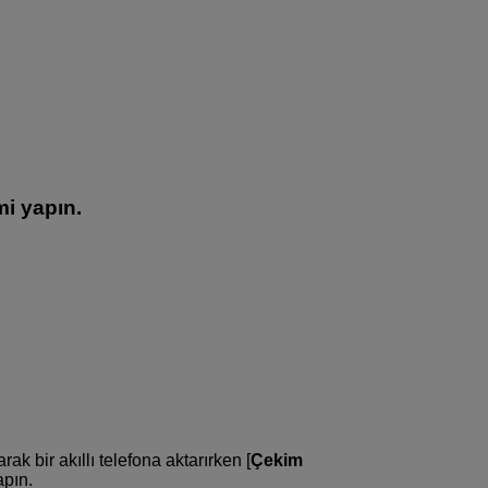
mi yapın.
ak bir akıllı telefona aktarırken [
Çekim
apın.