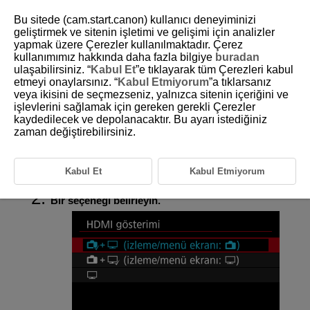
Bu sitede (cam.start.canon) kullanıcı deneyiminizi
geliştirmek ve sitenin işletimi ve gelişimi için analizler
yapmak üzere Çerezler kullanılmaktadır. Çerez
kullanımımız hakkında daha fazla bilgiye
buradan
D388-121
ulaşabilirsiniz. “
Kabul Et
”e tıklayarak tüm Çerezleri kabul
etmeyi onaylarsınız. “
Kabul Etmiyorum
”a tıklarsanız
HDMI Bağlantısı Sırasında Ekran
veya ikisini de seçmezseniz, yalnızca sitenin içeriğini ve
işlevlerini sağlamak için gereken gerekli Çerezler
kaydedilecek ve depolanacaktır. Bu ayarı istediğiniz
Videoların HDMI üzerinden bir harici cihaza kaydedilirken nasıl
zaman değiştirebilirsiniz.
görüntüleneceğini belirleyebilirsiniz. Video çıkışı [
:
Vid. kyt boyutu
]
ayarına karşılık gelir.
Kabul Et
Kabul Etmiyorum
[
:
HDMI gösterimi
] (
) seçimi yapın.
Bir seçeneği belirleyin.