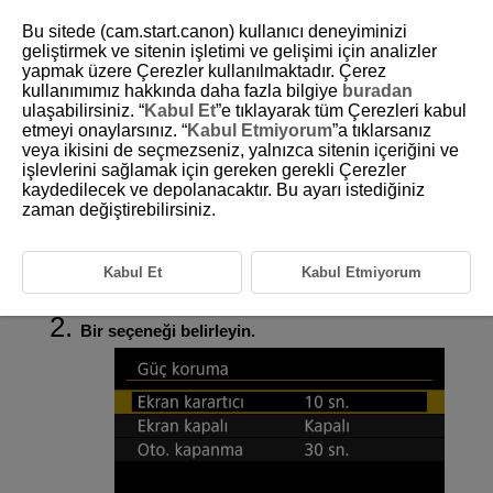
Bu sitede (cam.start.canon) kullanıcı deneyiminizi
geliştirmek ve sitenin işletimi ve gelişimi için analizler
yapmak üzere Çerezler kullanılmaktadır. Çerez
kullanımımız hakkında daha fazla bilgiye
buradan
D388-224
ulaşabilirsiniz. “
Kabul Et
”e tıklayarak tüm Çerezleri kabul
etmeyi onaylarsınız. “
Kabul Etmiyorum
”a tıklarsanız
Güç Tasarrufu
veya ikisini de seçmezseniz, yalnızca sitenin içeriğini ve
işlevlerini sağlamak için gereken gerekli Çerezler
kaydedilecek ve depolanacaktır. Bu ayarı istediğiniz
Ekranın ne zaman kararacağını, ekranın ne zaman kararacağını ve
sonra kapanacağını ve fotoğraf makinesi boşta bırakıldıktan sonra
zaman değiştirebilirsiniz.
makinenin ne zaman kapanacağını ayarlayabilirsiniz (Ekran karartıcı,
Ekran kapalı ve Otomatik kapanma).
Kabul Et
Kabul Etmiyorum
[
:
Güç koruma
] (
) seçimi yapın.
Bir seçeneği belirleyin.