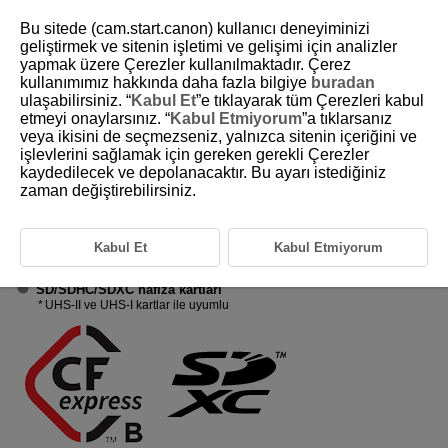
Bu sitede (cam.start.canon) kullanıcı deneyiminizi
geliştirmek ve sitenin işletimi ve gelişimi için analizler
yapmak üzere Çerezler kullanılmaktadır. Çerez
kullanımımız hakkında daha fazla bilgiye
buradan
D388-010
ulaşabilirsiniz. “
Kabul Et
”e tıklayarak tüm Çerezleri kabul
etmeyi onaylarsınız. “
Kabul Etmiyorum
”a tıklarsanız
Uyumlu Kartlar
veya ikisini de seçmezseniz, yalnızca sitenin içeriğini ve
işlevlerini sağlamak için gereken gerekli Çerezler
kaydedilecek ve depolanacaktır. Bu ayarı istediğiniz
Aşağıdaki kartları, bu fotoğraf makinesi ile kullanabilirsiniz.
Kart yeniyse
veya öncesinde başka bir fotoğraf makinesi veya bilgisayarda
zaman değiştirebilirsiniz.
formatlanmışsa (başlatılmışsa) bu fotoğraf makinesinde formatlayın
(
).
CFexpress kartlar
Kabul Et
Kabul Etmiyorum
Tip B uyumlu
SD/SDHC/SDXC hafıza kartları
UHS-II
ve
UHS-I
kartlar ile uyumlu