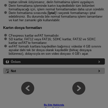
toptan silmek istiyorsanız, derin formatlama işlemi uygulayın.
Derin formatlama işleminde kartın kaydedilebilir tüm bölümleri
formatlayacağı için, işlem normal formatlamadan daha uzun sürebilir.
Derin formatlama sırasında [
İptal
]’i seçerek formatlamayı iptal
edebilirsiniz. Bu durumda bile normal formatlama işlemi tamamlanır
ve kart her zamanki gibi kullanılabilir.
Kartın dosya formatları
CFexpress kartlar exFAT formatlıdır.
SD kartlar, FAT12 veya FAT16; SDHC kartlar, FAT32 ve SDXC
kartlar exFAT’te formatlanır.
exFAT formatlı kartlara kaydedilen bağımsız videolar 4 GB sınırını
aşsalar dahi tek bir dosya olarak kaydedilir (birkaç dosyaya
bölünmez), dolayısıyla en son video dosyası 4 GB’ı aşar.
Önlem
Not
Bu Site Hakkında