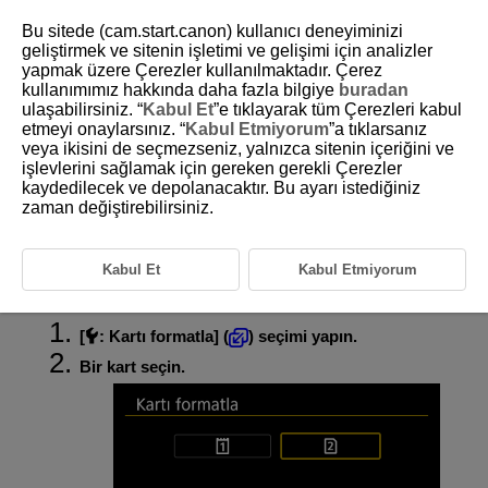
Bu sitede (cam.start.canon) kullanıcı deneyiminizi
geliştirmek ve sitenin işletimi ve gelişimi için analizler
yapmak üzere Çerezler kullanılmaktadır. Çerez
kullanımımız hakkında daha fazla bilgiye
buradan
D388-206
ulaşabilirsiniz. “
Kabul Et
”e tıklayarak tüm Çerezleri kabul
etmeyi onaylarsınız. “
Kabul Etmiyorum
”a tıklarsanız
Kart Formatlama
veya ikisini de seçmezseniz, yalnızca sitenin içeriğini ve
işlevlerini sağlamak için gereken gerekli Çerezler
kaydedilecek ve depolanacaktır. Bu ayarı istediğiniz
Kart yeniyse veya öncesinde başka bir makine veya bilgisayarda
formatlanmışsa (başlatılmışsa), kartı bu fotoğraf makinesinde
zaman değiştirebilirsiniz.
formatlayın.
Önlem
Kabul Et
Kabul Etmiyorum
[
:
Kartı formatla
] (
) seçimi yapın.
Bir kart seçin.