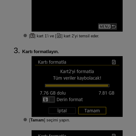
[
] kart 1’i ve [
] kart 2’yi temsil eder.
Kartı formatlayın.
[
Tamam
] seçimi yapın.