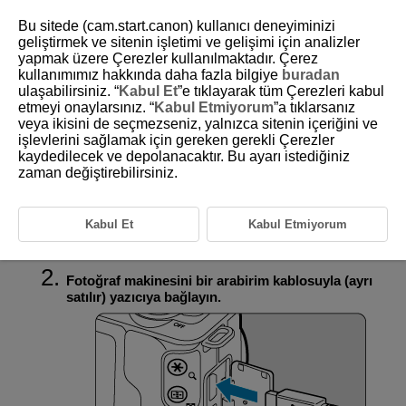
Bu sitede (cam.start.canon) kullanıcı deneyiminizi
geliştirmek ve sitenin işletimi ve gelişimi için analizler
yapmak üzere Çerezler kullanılmaktadır. Çerez
kullanımımız hakkında daha fazla bilgiye
buradan
D101-126
ulaşabilirsiniz. “
Kabul Et
”e tıklayarak tüm Çerezleri kabul
etmeyi onaylarsınız. “
Kabul Etmiyorum
”a tıklarsanız
Baskı
veya ikisini de seçmezseniz, yalnızca sitenin içeriğini ve
işlevlerini sağlamak için gereken gerekli Çerezler
kaydedilecek ve depolanacaktır. Bu ayarı istediğiniz
Direkt baskıda, makinedeki talimatlara bakarken, tüm işlemler
makineden gerçekleştirilir.
zaman değiştirebilirsiniz.
Yazıcıyı hazırlayın.
Kabul Et
Kabul Etmiyorum
Ayrıntılar için, yazıcının kullanım kılavuzuna başvurun.
Fotoğraf makinesini bir arabirim kablosuyla (ayrı
satılır) yazıcıya bağlayın.