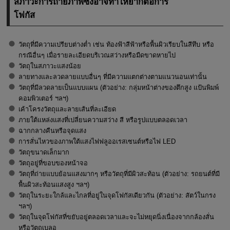
สภาวะการถ่ายภาพซึ่งอาจทำให้ยากต่อการ
โฟกัส
วัตถุที่มีความเปรียบต่างต่ำ เช่น ท้องฟ้าสีฟ้าหรือพื้นผิวเรียบในสีทึบ หรือ
กรณีอื่นๆ เมื่อรายละเอียดบริเวณสว่างหรือมืดขาดหายไป
วัตถุในสภาวะแสงน้อย
ลายทางและลวดลายแบบอื่นๆ ที่มีความแตกต่างตามแนวนอนเท่านั้น
วัตถุที่มีลวดลายเป็นแบบแผน (ตัวอย่าง: กลุ่มหน้าต่างของตึกสูง แป้นพิมพ์
คอมพิวเตอร์ ฯลฯ)
เค้าโครงวัตถุและลายเส้นที่ละเอียด
ภายใต้แหล่งแสงที่เปลี่ยนความสว่าง สี หรือรูปแบบตลอดเวลา
ฉากกลางคืนหรือจุดแสง
การสั่นไหวของภาพใต้แสงไฟฟลูออเรสเซนต์หรือไฟ LED
วัตถุขนาดเล็กมาก
วัตถุอยู่ที่ขอบของหน้าจอ
วัตถุที่ถ่ายแบบย้อนแสงมากๆ หรือวัตถุที่มีผิวสะท้อน (ตัวอย่าง: รถยนต์ที่มี
พื้นผิวสะท้อนแสงสูง ฯลฯ)
วัตถุในระยะใกล้และไกลที่อยู่ในจุดโฟกัสเดียวกัน (ตัวอย่าง: สัตว์ในกรง
ฯลฯ)
วัตถุในจุดโฟกัสที่ขยับอยู่ตลอดเวลาและจะไม่หยุดนิ่งเนื่องจากกล้องสั่น
หรือวัตถุเบลอ