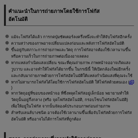
คำแนะนำในการถ่ายภาพโดยใช้การโฟกัส
อัตโนมัติ
แม้จะโฟกัสได้แล้ว การกดปุ่มชัตเตอร์ลงครึ่งหนึ่งจะทำให้จับโฟกัสอีกครั้ง
ความสว่างของภาพอาจเปลี่ยนแปลงก่อนและหลังการโฟกัสอัตโนมัติ
ขึ้นอยู่กับสภาวะการถ่ายภาพและวัตถุ การโฟกัสอาจต้องใช้เวลานานขึ้น
หรือความเร็วในการถ่ายภาพต่อเนื่องอาจลดลง
หากแหล่งกำเนิดแสงเปลี่ยน ขณะที่คุณถ่ายภาพ ภาพหน้าจออาจเกิดแสง
วูบวาบ และอาจทำให้โฟกัสได้ยากขึ้น ในกรณีนี้ ให้เปิดกล้องใหม่อีกครั้ง
และกลับมาถ่ายภาพด้วยการโฟกัสอัตโนมัติใต้แหล่งกำเนิดแสงที่คุณจะใช้
หากไม่สามารถโฟกัสได้โดยใช้การโฟกัสอัตโนมัติ ให้โฟกัสด้วยตนเอง (
)
หากวัตถุอยู่ที่ขอบของหน้าจอ ที่ซึ่งหลุดโฟกัสอยู่เล็กน้อย พยายามทำให้
วัตถุนั้นอยู่กึ่งกลาง (หรือ จุดโฟกัสอัตโนมัติ, กรอบโซนโฟกัสอัตโนมัติ)
เพื่อให้อยู่ในโฟกัส จากนั้นจัดองค์ประกอบภาพก่อนถ่ายภาพ
สำหรับเลนส์บางชนิด อาจต้องใช้เวลานานขึ้นเพื่อจับโฟกัสด้วยการโฟกัส
อัตโนมัติ หรืออาจไม่ได้การโฟกัสที่ถูกต้อง