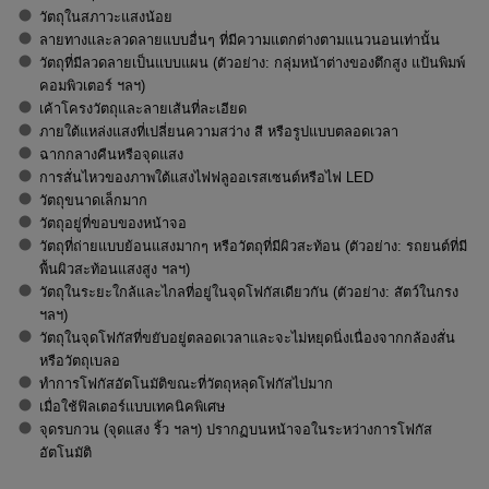
วัตถุในสภาวะแสงน้อย
ลายทางและลวดลายแบบอื่นๆ ที่มีความแตกต่างตามแนวนอนเท่านั้น
วัตถุที่มีลวดลายเป็นแบบแผน (ตัวอย่าง: กลุ่มหน้าต่างของตึกสูง แป้นพิมพ์
คอมพิวเตอร์ ฯลฯ)
เค้าโครงวัตถุและลายเส้นที่ละเอียด
ภายใต้แหล่งแสงที่เปลี่ยนความสว่าง สี หรือรูปแบบตลอดเวลา
ฉากกลางคืนหรือจุดแสง
การสั่นไหวของภาพใต้แสงไฟฟลูออเรสเซนต์หรือไฟ LED
วัตถุขนาดเล็กมาก
วัตถุอยู่ที่ขอบของหน้าจอ
วัตถุที่ถ่ายแบบย้อนแสงมากๆ หรือวัตถุที่มีผิวสะท้อน (ตัวอย่าง: รถยนต์ที่มี
พื้นผิวสะท้อนแสงสูง ฯลฯ)
วัตถุในระยะใกล้และไกลที่อยู่ในจุดโฟกัสเดียวกัน (ตัวอย่าง: สัตว์ในกรง
ฯลฯ)
วัตถุในจุดโฟกัสที่ขยับอยู่ตลอดเวลาและจะไม่หยุดนิ่งเนื่องจากกล้องสั่น
หรือวัตถุเบลอ
ทำการโฟกัสอัตโนมัติขณะที่วัตถุหลุดโฟกัสไปมาก
เมื่อใช้ฟิลเตอร์แบบเทคนิคพิเศษ
จุดรบกวน (จุดแสง ริ้ว ฯลฯ) ปรากฏบนหน้าจอในระหว่างการโฟกัส
อัตโนมัติ