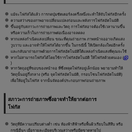
แม้จะโฟกัสได้แล้ว การกดปุ่มชัตเตอร์ลงครึ่งหนึ่งจะทำให้จับโฟกัสอีกครั้ง
ความสว่างของภาพอาจเปลี่ยนแปลงก่อนและหลังการโฟกัสอัตโนมัติ
ขึ้นอยู่กับสภาวะการถ่ายภาพและวัตถุ การโฟกัสอาจต้องใช้เวลานานขึ้น
หรือความเร็วในการถ่ายภาพต่อเนื่องอาจลดลง
หากแหล่งกำเนิดแสงเปลี่ยน ขณะที่คุณถ่ายภาพ ภาพหน้าจออาจเกิดแสง
วูบวาบ และอาจทำให้โฟกัสได้ยากขึ้น ในกรณีนี้ ให้เปิดกล้องใหม่อีกครั้ง
และกลับมาถ่ายภาพด้วยการโฟกัสอัตโนมัติใต้แหล่งกำเนิดแสงที่คุณจะใช้
หากไม่สามารถโฟกัสได้โดยใช้การโฟกัสอัตโนมัติ ให้โฟกัสด้วยตนเอง (
)
หากวัตถุอยู่ที่ขอบของหน้าจอ ที่ซึ่งหลุดโฟกัสอยู่เล็กน้อย พยายามทำให้
วัตถุนั้นอยู่กึ่งกลาง (หรือ จุดโฟกัสอัตโนมัติ, กรอบโซนโฟกัสอัตโนมัติ)
เพื่อให้อยู่ในโฟกัส จากนั้นจัดองค์ประกอบภาพก่อนถ่ายภาพ
สภาวะการถ่ายภาพซึ่งอาจทำให้ยากต่อการ
โฟกัส
วัตถุที่มีความเปรียบต่างต่ำ เช่น ท้องฟ้าสีฟ้าหรือพื้นผิวเรียบในสีทึบ หรือ
กรณีอื่นๆ เมื่อรายละเอียดบริเวณสว่างหรือมืดขาดหายไป