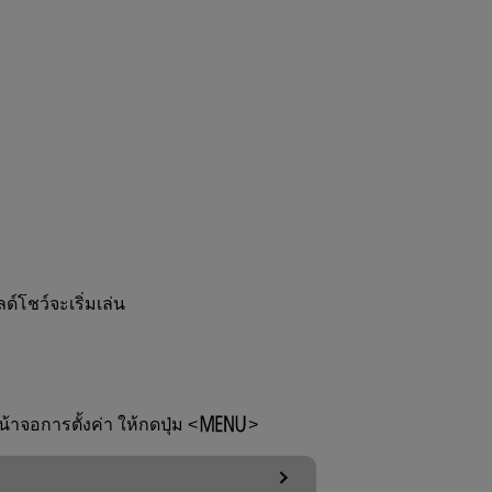
ด์โชว์จะเริ่มเล่น
าจอการตั้งค่า ให้กดปุ่ม