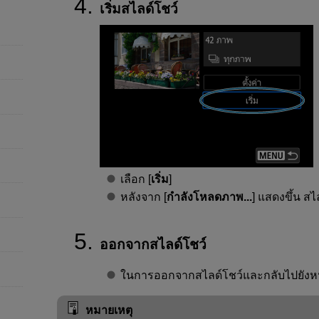
เริ่มสไลด์โชว์
เลือก [
เริ่ม
]
หลังจาก [
กำลังโหลดภาพ...
] แสดงขึ้น สไล
ออกจากสไลด์โชว์
ในการออกจากสไลด์โชว์และกลับไปยังหน้
หมายเหตุ