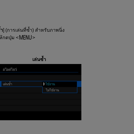
้ำ
] (การเล่นที่ซ้ำ) สำหรับภาพนิ่ง
ห้กดปุ่ม
เล่นซ้ำ