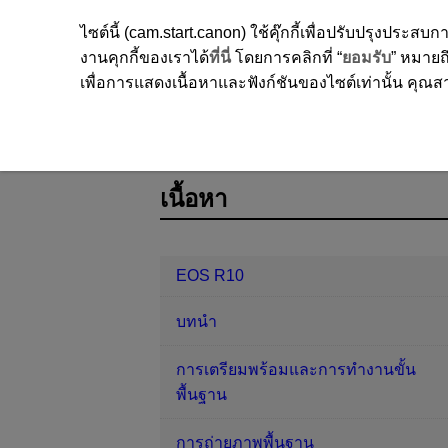
ไซต์นี้ (cam.start.canon) ใช้คุ๊กกี้เพื่อปรับปรุงปร
งานคุกกี้ของเราได้
ที่นี่
โดยการคลิกที่ “
ยอมรับ
” หมายถึ
เพื่อการแสดงเนื้อหาและฟังก์ชันของไซต์เท่านั้น คุณสาม
EOS R10
การเล่นภาพ
สไลด์โชว์
D185-159
เนื้อหา
EOS R10
บทนำ
การเตรียมพร้อมและการทำงานขั้น
พื้นฐาน
การถ่ายภาพพื้นฐาน