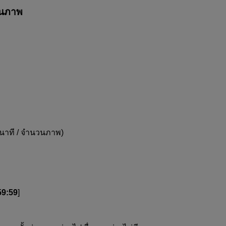
วนภาพ
: วินาที / จำนวนภาพ)
59:59
]