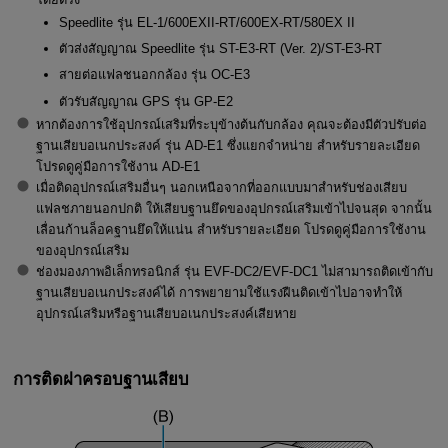
Speedlite รุ่น
EL-1
/
600EXII-RT
/
600EX-RT
/
580EX II
ตัวส่งสัญญาณ Speedlite รุ่น
ST-E3-RT (Ver. 2)
/
ST-E3-RT
สายต่อแฟลชนอกกล้อง รุ่น
OC-E3
ตัวรับสัญญาณ GPS รุ่น
GP-E2
หากต้องการใช้อุปกรณ์เสริมที่ระบุข้างต้นกับกล้อง คุณจะต้องมีตัวปรับต่อ
ฐานเสียบอเนกประสงค์ รุ่น
AD-E1
ซึ่งแยกจำหน่าย สำหรับรายละเอียด
โปรดดูคู่มือการใช้งาน
AD-E1
เมื่อติดอุปกรณ์เสริมอื่นๆ นอกเหนือจากที่ออกแบบมาสำหรับช่องเสียบ
แฟลชภายนอกปกติ ให้เสียบฐานยึดของอุปกรณ์เสริมเข้าไปจนสุด จากนั้น
เลื่อนก้านล็อคฐานยึดให้แน่น สำหรับรายละเอียด โปรดดูคู่มือการใช้งาน
ของอุปกรณ์เสริม
ช่องมองภาพอิเล็กทรอนิกส์ รุ่น
EVF-DC2
/
EVF-DC1
ไม่สามารถติดเข้ากับ
ฐานเสียบอเนกประสงค์ได้ การพยายามใช้แรงฝืนติดเข้าไปอาจทำให้
อุปกรณ์เสริมหรือฐานเสียบอเนกประสงค์เสียหาย
การติดฝาครอบฐานเสียบ